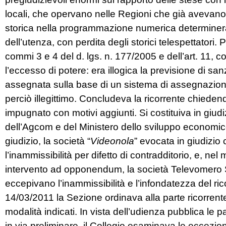
locali, che opervano nelle Regioni che già avevano ef
storica nella programmazione numerica determinerà 
dell’utenza, con perdita degli storici telespettatori.
commi 3 e 4 del d. lgs. n. 177/2005 e dell’art. 11
l’eccesso di potere: era illogica la previsione di s
assegnata sulla base di un sistema di assegnazione 
perciò illegittimo. Concludeva la ricorrente chieden
impugnato con motivi aggiunti. Si costituiva in giudi
dell’Agcom e del Ministero dello sviluppo economico, p
giudizio, la società “
Videonola
” evocata in giudizio 
l’inammissibilità per difetto di contradditorio, e, nel 
intervento ad opponendum, la società Televomero S.
eccepivano l’inammissibilità e l’infondatezza del r
14/03/2011 la Sezione ordinava alla parte ricorrente
modalità indicati. In vista dell’udienza pubblica le p
in via preliminare, il Collegio esaminava le eccezioni 