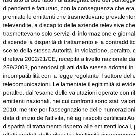
dipendenti e fatturato, con la conseguenza che era
premiate le emittenti che trasmettevano prevalent
televendite, a discapito delle aziende televisive che
trasmettevano solo servizi di informazione e giornali
discende la disparità di trattamento e la contradditto
scelte della stessa Autorità, in violazione, peraltro, de
direttiva 2002/21/CE, recepita a livello nazionale dal
259/2003, ponendosi gli atti dalla stessa adottati in
incompatibilità con la legge regolante il settore dell
telecomunicazioni. Le lamentate illegittimità si evi
peraltro, dall’esame delle valutazioni operate con ri
emittenti nazionali, nei cui confronti sono stati valori
2010, mentre per l’assegnazione delle numerazioni all
data di inizio dell’attività, né agli ascolti certificati 
disparità di trattamento rispetto alle emittenti locali
effetti prodotti dalle rilevate illegittimità riverbera