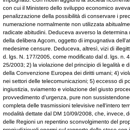
con cui il Ministero dello sviluppo economico aveva
penalizzazione della possibilità di conservare i pre
numerazione normalmente non utilizzata abitualmente
radicate abitudini. Deduceva avverso la determina minis
della delibera Agcom, oggetto di impugnativa dell’at
medesime censure. Deduceva, altresì, vizi di illegitti
d. lgs. N. 177/2005, come modificato dal d. lgs. n. 4
25/2003; 2) la violazione del principio di legalità e d
della Convenzione Europea dei diritti umani; 4) viol
nei settori delle telecomunicazioni; 5) eccesso di pot
ingiustizia, sviamento e violazione del giusto proce
provvedimento d’urgenza, pure non sussistendone la
completa delle trasmissioni televisive nell’intero ter
modalità dettate dal DM 10/09/2008, che, invece, det
delle Regioni un repentino sconvolgimento del pro
pregiudizievoli enormi sul rapporto delle stese con 