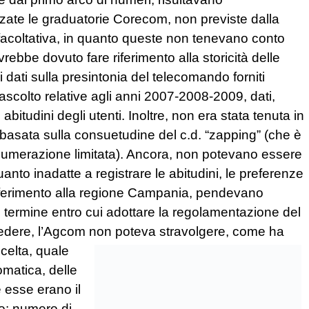
zzate le graduatorie Corecom, non previste dalla
to facoltativa, in quanto queste non tenevano conto
vrebbe dovuto fare riferimento alla storicità delle
 dati sulla presintonia del telecomando forniti
i ascolto relative agli anni 2007-2008-2009, dati,
e abitudini degli utenti. Inoltre, non era stata tenuta in
i, basata sulla consuetudine del c.d. “zapping” (che è
a numerazione limitata). Ancora, non potevano essere
anto inadatte a registrare le abitudini, le preferenze
on riferimento alla regione Campania, pendevano
 termine entro cui adottare la regolamentazione del
vedere, l’Agcom non poteva stravolgere, come ha
 scelta, quale
matica, delle
 esse erano il
io: numero di