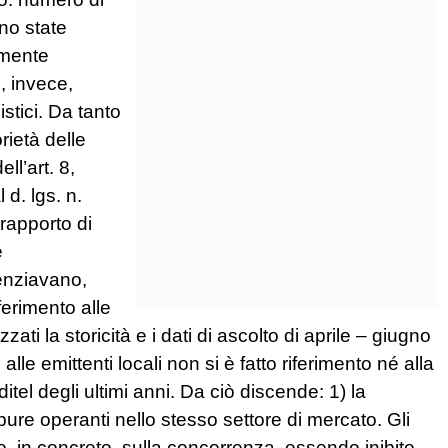
no state
emente
, invece,
stici. Da tanto
rietà delle
ll’art. 8,
 d. lgs. n.
 rapporto di
e
denziavano,
ferimento alle
zzati la storicità e i dati di ascolto di aprile – giugno
e emittenti locali non si è fatto riferimento né alla
Auditel degli ultimi anni. Da ciò discende: 1) la
, pure operanti nello stesso settore di mercato. Gli
vano, in concreto, sulla concorrenza, essendo inibito