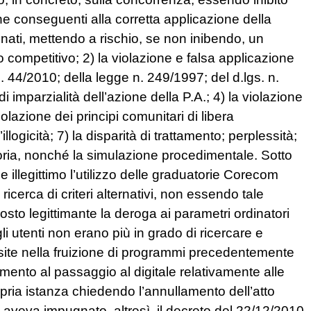
ne conseguenti alla corretta applicazione della
inati, mettendo a rischio, se non inibendo, un
o competitivo; 2) la violazione e falsa applicazione
. 44/2010; della legge n. 249/1997; del d.lgs. n.
di imparzialità dell’azione della P.A.; 4) la violazione
olazione dei principi comunitari di libera
llogicità; 7) la disparità di trattamento; perplessità;
ttoria, nonché la simulazione procedimentale. Sotto
e illegittimo l’utilizzo delle graduatorie Corecom
icerca di criteri alternativi, non essendo tale
to legittimante la deroga ai parametri ordinatori
i utenti non erano più in grado di ricercare e
uisite nella fruizione di programmi precedentemente
imento al passaggio al digitale relativamente alle
opria istanza chiedendo l’annullamento dell’atto
 aveva impugnato, altresì, il decreto del 22/12/2010