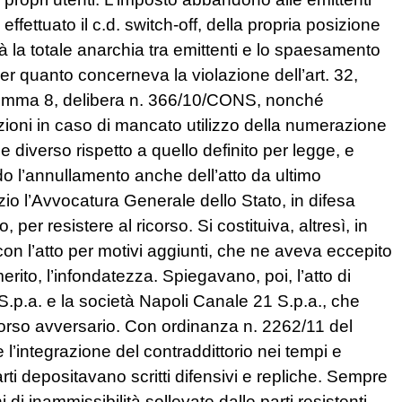
fettuato il c.d. switch-off, della propria posizione
la totale anarchia tra emittenti e lo spaesamento
 Per quanto concerneva la violazione dell’art. 32,
, comma 8, delibera n. 366/10/CONS, nonché
anzioni in caso di mancato utilizzo della numerazione
diverso rispetto a quello definito per legge, e
do l’annullamento anche dell’atto da ultimo
zio l’Avvocatura Generale dello Stato, in difesa
er resistere al ricorso. Si costituiva, altresì, in
con l’atto per motivi aggiunti, che ne aveva eccepito
merito, l’infondatezza. Spiegavano, poi, l’atto di
p.a. e la società Napoli Canale 21 S.p.a., che
icorso avversario. Con ordinanza n. 2262/11 del
 l’integrazione del contraddittorio nei tempi e
arti depositavano scritti difensivi e repliche. Sempre
di inammissibilità sollevate dalle parti resistenti,