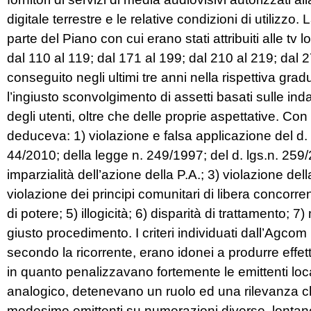
digitale terrestre e le relative condizioni di utilizzo. L
parte del Piano con cui erano stati attribuiti alle tv l
dal 110 al 119; dal 171 al 199; dal 210 al 219; dal 
conseguito negli ultimi tre anni nella rispettiva gr
l’ingiusto sconvolgimento di assetti basati sulle inda
degli utenti, oltre che delle proprie aspettative. Con i
deduceva: 1) violazione e falsa applicazione del d. 
44/2010; della legge n. 249/1997; del d. lgs.n. 259/20
imparzialità dell’azione della P.A.; 3) violazione de
violazione dei principi comunitari di libera concorr
di potere; 5) illogicità; 6) disparità di trattamento; 
giusto procedimento. I criteri individuati dall’Agco
secondo la ricorrente, erano idonei a produrre effetti
in quanto penalizzavano fortemente le emittenti lo
analogico, detenevano un ruolo ed una rilevanza 
medesime emittenti su numerazioni diverse, lontane