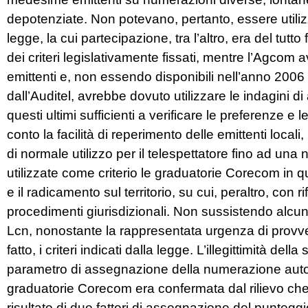
depotenziate. Non potevano, pertanto, essere utili
legge, la cui partecipazione, tra l’altro, era del tut
dei criteri legislativamente fissati, mentre l’Agcom a
emittenti e, non essendo disponibili nell’anno 2006 i
dall’Auditel, avrebbe dovuto utilizzare le indagini d
questi ultimi sufficienti a verificare le preferenze e l
conto la facilità di reperimento delle emittenti local
di normale utilizzo per il telespettatore fino ad un
utilizzate come criterio le graduatorie Corecom in qu
e il radicamento sul territorio, su cui, peraltro, c
procedimenti giurisdizionali. Non sussistendo alcun
Lcn, nonostante la rappresentata urgenza di prov
fatto, i criteri indicati dalla legge.
L’illegittimità della
parametro di assegnazione della numerazione auto
graduatorie Corecom era confermata dal rilievo che
risultato di due fattori di assegnazione del puntegg