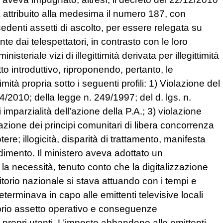
 attribuito alla medesima il numero 187, con
cedenti assetti di ascolto, per essere relegata su
 dai telespettatori, in contrasto con le loro
teriale vizi di illegittimità derivata per illegittimità
to introduttivo, riproponendo, pertanto, le
mità propria sotto i seguenti profili: 1) Violazione del
4/2010; della legge n. 249/1997; del d. lgs. n.
i imparzialità dell’azione della P.A.; 3) violazione
azione dei principi comunitari di libera concorrenza
ere; illogicità, disparità di trattamento, manifesta
dimento. Il ministero aveva adottato un
 necessità, tenuto conto che la digitalizzazione
ritorio nazionale si stava attuando con i tempi e
erminava in capo alle emittenti televisive locali
prio assetto operativo e conseguenze
i propri utenti. L’imposto abbandono alle emittenti