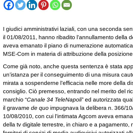
I giudici amministrativi laziali, con una seconda s
il 01/08/2011, hanno ribadito l’annullamento della
aveva emanato il piano di numerazione automatica 
MSE-Com in materia di attribuzione della posizion
Come già noto, anche questa sentenza è stata appe
un’istanza per il conseguimento di una misura cautel
mirata a sospenderne l’efficacia nelle more della di
consiglio. Ciò premesso, entrando nel merito del ricor
marchio “
Canale 34 TeleNapoli
” ed autorizzata qual
il gravame
de
quo
impugnava la delibera n. 366/10
10/08/2010, con cui l’intimata Agcom aveva emanat
della tv digitale terrestre, in chiaro e a pagamento,
fornitori di servizi di media audiovisivi autorizzati al