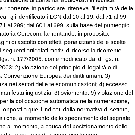
a ricorrente, in particolare, riteneva l’illegittimità della
ocali gli identificatori LCN dal 10 al 19; dal 71 al 99;
271 al 299; dal 601 al 699, sulla base del punteggio
aduatoria Corecom, lamentando, in proposito,
gini di ascolto con effetti penalizzanti delle scelte
 seguenti articolati motivi di ricorso la ricorrente
lgs. n. 177/2005, come modificato dal d. lgs. n.
03; 2) violazione del principio di legalità e di
lla Convenzione Europea dei diritti umani; 3)
enza nei settori delle telecomunicazioni; 4) eccesso
7) manifesta ingiustizia; 8) sviamento; 9) violazione del
m per la collocazione automatica nella numerazione,
 opposti a quelli indicati dalla normativa di settore,
cali che, al momento dello spegnimento del segnale
che al momento, a causa del posizionamento delle
 dal primo arco di numeri, risultavano