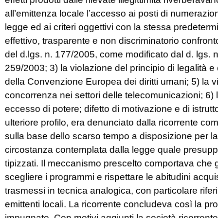
all’emittenza locale l’accesso ai posti di numerazio
legge ed ai criteri oggettivi con la stessa predeterm
effettivo, trasparente e non discriminatorio confront
del d.lgs. n. 177/2005, come modificato dal d. lgs. n
259/2003; 3) la violazione del principio di legalità e 
della Convenzione Europea dei diritti umani; 5) la vi
concorrenza nei settori delle telecomunicazioni; 6) l’i
eccesso di potere; difetto di motivazione e di istru
ulteriore profilo, era denunciato dalla ricorrente com
sulla base dello scarso tempo a disposizione per la r
circostanza contemplata dalla legge quale presuppos
tipizzati. Il meccanismo prescelto comportava che gl
scegliere i programmi e rispettare le abitudini acq
trasmessi in tecnica analogica, con particolare rifer
emittenti locali. La ricorrente concludeva così la pr
impugnato. Con motivi aggiunti la società ricorrente