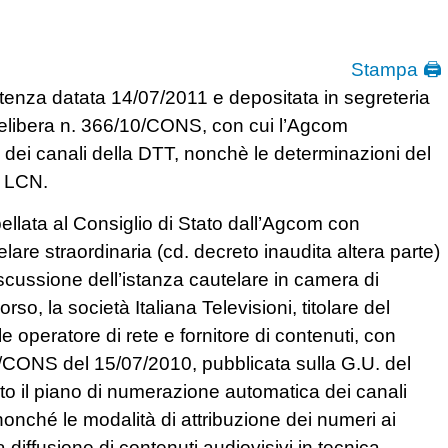
Stampa 🖨
entenza datata 14/07/2011 e depositata in segreteria
 delibera n. 366/10/CONS, con cui l’Agcom
dei canali della DTT, nonchè le determinazioni del
e LCN.
llata al Consiglio di Stato dall’Agcom con
are straordinaria (cd. decreto inaudita altera parte)
scussione dell’istanza cautelare in camera di
so, la società Italiana Televisioni, titolare del
e operatore di rete e fornitore di contenuti, con
/CONS del 15/07/2010, pubblicata sulla G.U. del
o il piano di numerazione automatica dei canali
 nonché le modalità di attribuzione dei numeri ai
la diffusione di contenuti audiovisivi in tecnica