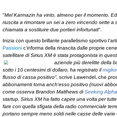
"
Mel Karmazin ha vinto, almeno per il momento. Ed
riuscita a rimontare un sei a zero vincendo sette a 
chiamata a sostituire due portieri infortunati
".
Inizia con questo brillante parallelismo sportivo l’
Passioni
c’informa della rinascita dalle proprie cener
satellitare di Sirius XM è stata protagonista in que
aziende più derelitte della b
sotto i 10 centesimi di dollaro, ha registrato il
miglio
flusso di cassa positivo",
scrive
Lawendel, che pros
abbonamenti torna anch’esso positivo (nuovi abbona
come osserva Brandon Matthews di
Seeking Alph
startup, Sirius XM ha fatto capire una volta per tutte
fare con quella sfigata della radio commerciale terre
portano sempre meno soldi nelle casse delle vari