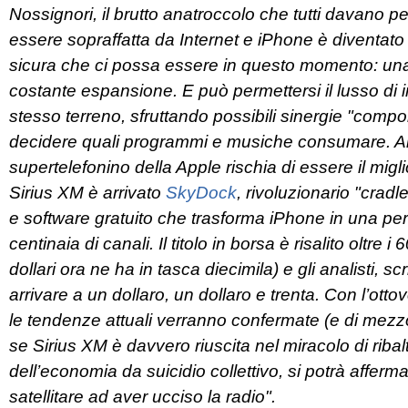
Nossignori, il brutto anatroccolo che tutti davano 
essere sopraffatta da Internet e iPhone è diventato
sicura che ci possa essere in questo momento: una b
costante espansione. E può permettersi il lusso di
stesso terreno, sfruttando possibili sinergie "compor
decidere quali programmi e musiche consumare. Altr
supertelefonino della Apple rischia di essere il migli
Sirius XM è arrivato
SkyDock
, rivoluzionario "cradl
e software gratuito che trasforma iPhone in una perfe
centinaia di canali. Il titolo in borsa è risalito oltre
dollari ora ne ha in tasca diecimila) e gli analisti
arrivare a un dollaro, un dollaro e trenta. Con l’ott
le tendenze attuali verranno confermate (e di mezzo o
se Sirius XM è davvero riuscita nel miracolo di riba
dell’economia da suicidio collettivo, si potrà afferm
satellitare ad aver ucciso la radio".