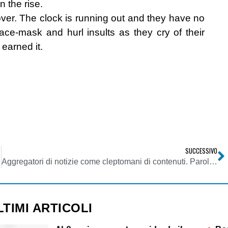
n the rise.
 over. The clock is running out and they have no
face-mask and hurl insults as they cry of their
 earned it.
SUCCESSIVO
Aggregatori di notizie come cleptomani di contenuti. Parola di Murdoch
LTIMI ARTICOLI