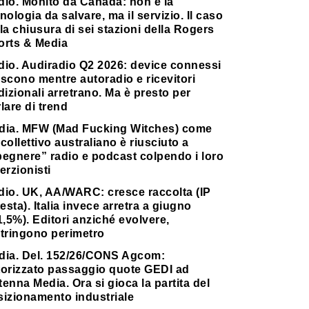
dio. Monito da Canada: non è la
nologia da salvare, ma il servizio. Il caso
la chiusura di sei stazioni della Rogers
orts & Media
dio. Audiradio Q2 2026: device connessi
scono mentre autoradio e ricevitori
dizionali arretrano. Ma è presto per
lare di trend
dia. MFW (Mad Fucking Witches) come
collettivo australiano è riusciuto a
pegnere” radio e podcast colpendo i loro
erzionisti
dio. UK, AA/WARC: cresce raccolta (IP
testa). Italia invece arretra a giugno
1,5%). Editori anziché evolvere,
stringono perimetro
dia. Del. 152/26/CONS Agcom:
torizzato passaggio quote GEDI ad
enna Media. Ora si gioca la partita del
sizionamento industriale