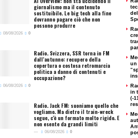
AI Overview: non sta uccidendo il
Ra
giornalismo ma il contenuto
tec
sostituibile. Le big tech alla fine
del
dovranno pagare ciò che non
Sp
possono produrre
Ra
08/08/2026
0
cre
tra
par
Radio. Svizzera, SSR torna in FM
Me
dall’autunno: recupero della
un 
copertura o costosa retromarcia
“s
politica a danno di contenuti e
ins
occupazione?
06/08/2026
0
Ra
in 
(-1
Radio. Jack FM: suoniamo quello che
re
vogliamo. Ma dietro il train-wreck
Me
segue, c’è un formato molto rigido. E
au
non esente da grandi limiti
Ant
06/08/2026
0
po