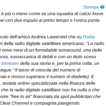
Stampa 🖨
 è più o meno come se una squadra di calcio fosse
sei con due espulsi al primo tempo e l’unica punta
articolo dell’amico Andrea Lawendel che su
Radio
i della radio digitale satellitare americana. "
La radio
sti nove mesi di un formidabile turnaround, una delle
orsa,
sovraccarica di debiti e con un titolo sceso
r trimestre
della sua storia e, per la prima volta, un
egue: "
Il tasso di crescita del numero di
ti e rinnovi superano il numero di disdette). E
a
, testata online specializzata nella finanza delle
 che la radio digitale satellitare non ha nulla a che
stre "
free to air
" finanziata da spot pubblicitari che
e Clear Channel e compagnia piangendo.