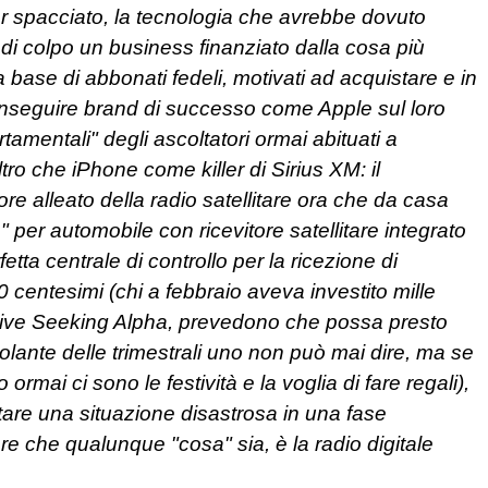
per spacciato, la tecnologia che avrebbe dovuto
 di colpo un business finanziato dalla cosa più
ase di abbonati fedeli, motivati ad acquistare e in
 inseguire brand di successo come Apple sul loro
tamentali" degli ascoltatori ormai abituati a
o che iPhone come killer di Sirius XM: il
ore alleato della radio satellitare ora che da casa
e" per automobile con ricevitore satellitare integrato
tta centrale di controllo per la ricezione di
 i 60 centesimi (chi a febbraio aveva investito mille
, scrive Seeking Alpha, prevedono che possa presto
ovolante delle trimestrali uno non può mai dire, ma se
rmai ci sono le festività e la voglia di fare regali),
ltare una situazione disastrosa in una fase
are che qualunque "cosa" sia, è la radio digitale