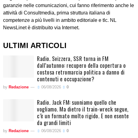
garanzie nelle comunicazioni, cui fanno riferimento anche le
attività di Consultmedia, prima struttura italiana di
competenze a più livelli in ambito editoriale e tlc. NL
NewsLinet è distribuito via Internet.
ULTIMI ARTICOLI
Radio. Svizzera, SSR torna in FM
dall’autunno: recupero della copertura o
costosa retromarcia politica a danno di
contenuti e occupazione?
by
Redazione
06/08/2026
0
Radio. Jack FM: suoniamo quello che
vogliamo. Ma dietro il train-wreck segue,
c’è un formato molto rigido. E non esente
da grandi limiti
by
Redazione
06/08/2026
0