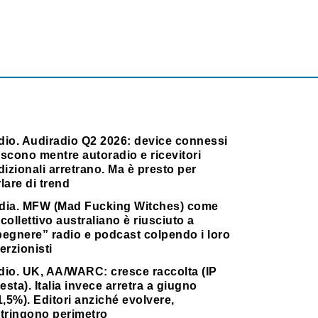
dio. Audiradio Q2 2026: device connessi
scono mentre autoradio e ricevitori
dizionali arretrano. Ma è presto per
lare di trend
dia. MFW (Mad Fucking Witches) come
collettivo australiano è riusciuto a
pegnere” radio e podcast colpendo i loro
erzionisti
dio. UK, AA/WARC: cresce raccolta (IP
testa). Italia invece arretra a giugno
1,5%). Editori anziché evolvere,
stringono perimetro