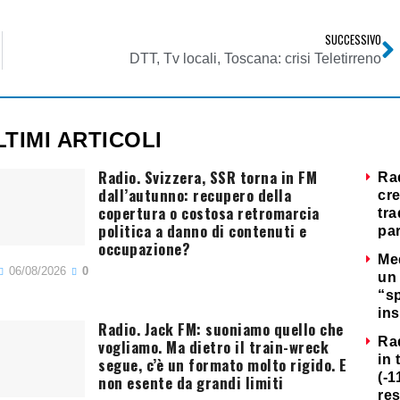
SUCCESSIVO
DTT, Tv locali, Toscana: crisi Teletirreno
LTIMI ARTICOLI
Radio. Svizzera, SSR torna in FM
Ra
dall’autunno: recupero della
cre
copertura o costosa retromarcia
tra
politica a danno di contenuti e
par
occupazione?
Me
06/08/2026
0
un 
“s
ins
Radio. Jack FM: suoniamo quello che
Ra
vogliamo. Ma dietro il train-wreck
in 
segue, c’è un formato molto rigido. E
(-1
non esente da grandi limiti
re