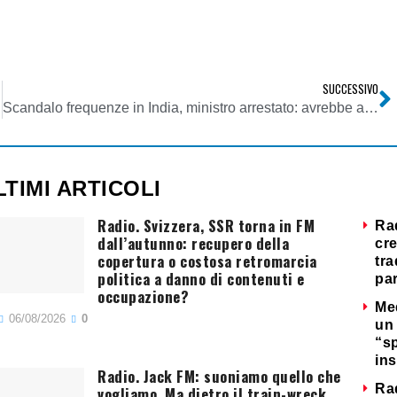
SUCCESSIVO
Scandalo frequenze in India, ministro arrestato: avrebbe agevolato imprese tlc determinando 40 miliardi di dollari di danno per lo Stato
LTIMI ARTICOLI
Radio. Svizzera, SSR torna in FM
Ra
dall’autunno: recupero della
cre
copertura o costosa retromarcia
tra
politica a danno di contenuti e
par
occupazione?
Me
06/08/2026
0
un 
“s
ins
Radio. Jack FM: suoniamo quello che
Ra
vogliamo. Ma dietro il train-wreck