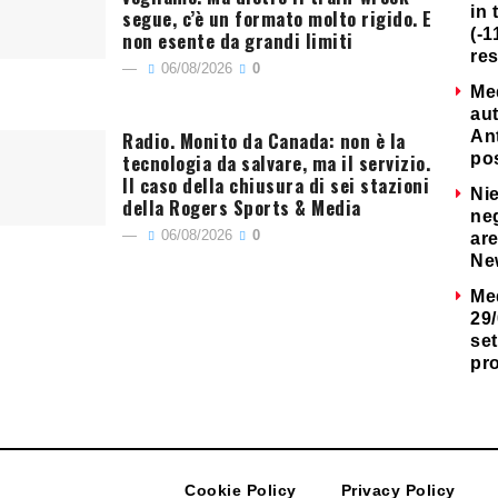
in 
segue, c’è un formato molto rigido. E
(-1
non esente da grandi limiti
re
06/08/2026
0
Me
au
Radio. Monito da Canada: non è la
Ant
tecnologia da salvare, ma il servizio.
po
Il caso della chiusura di sei stazioni
Nie
della Rogers Sports & Media
neg
06/08/2026
0
are
Ne
Me
29/
set
pr
Cookie Policy
Privacy Policy