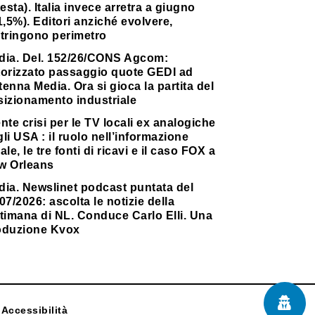
testa). Italia invece arretra a giugno
1,5%). Editori anziché evolvere,
stringono perimetro
dia. Del. 152/26/CONS Agcom:
torizzato passaggio quote GEDI ad
enna Media. Ora si gioca la partita del
sizionamento industriale
nte crisi per le TV locali ex analogiche
li USA : il ruolo nell’informazione
ale, le tre fonti di ricavi e il caso FOX a
w Orleans
dia. Newslinet podcast puntata del
07/2026: ascolta le notizie della
timana di NL. Conduce Carlo Elli. Una
oduzione Kvox
Accessibilità