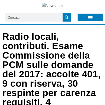
LISTA NEWSLETTER E CIRCOLARI SIT
ARCHIVIO S.I.T.
Radio locali,
contributi. Esame
Commissione della
PCM sulle domande
del 2017: accolte 401,
9 con riserva, 30
respinte per carenza
requisiti, 4