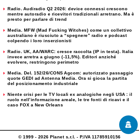
Radio. Audiradio Q2 2026: device connessi crescono
mentre autoradio e ricevitori tradizionali arretrano. Ma è
presto per parlare di trend
Media. MFW (Mad Fucking Witches) come un collettivo
australiano è riusciuto a “spegnere” radio e podcast
colpendo i loro inserzionisti
Radio. UK, AA/WARC: cresce raccolta (IP in testa). Italia
invece arretra a giugno (-11,5%). Editori anziché
evolvere, restringono perimetro
Media. Del. 152/26/CONS Agcom: autorizzato passaggio
quote GEDI ad Antenna Media. Ora si gioca la partita
del posizionamento industriale
Niente crisi per le TV locali ex analogiche negli USA : il
ruolo nell’informazione areale, le tre fonti di ricavi e il
caso FOX a New Orleans
© 1999 - 2026 Planet s.r.l. - P.IVA 11785910156