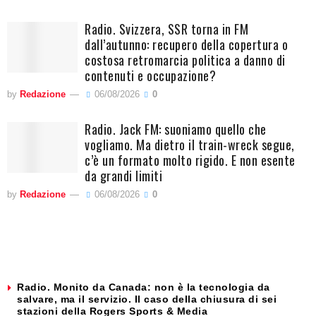
Radio. Svizzera, SSR torna in FM
dall’autunno: recupero della copertura o
costosa retromarcia politica a danno di
contenuti e occupazione?
by
Redazione
06/08/2026
0
Radio. Jack FM: suoniamo quello che
vogliamo. Ma dietro il train-wreck segue,
c’è un formato molto rigido. E non esente
da grandi limiti
by
Redazione
06/08/2026
0
Radio. Monito da Canada: non è la tecnologia da
salvare, ma il servizio. Il caso della chiusura di sei
stazioni della Rogers Sports & Media