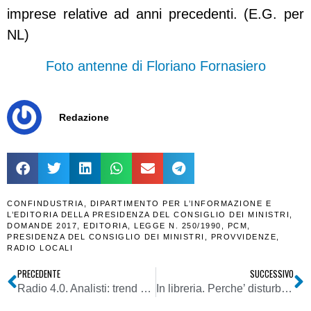
imprese relative ad anni precedenti. (E.G. per
NL)
Foto antenne di Floriano Fornasiero
Redazione
CONFINDUSTRIA
,
DIPARTIMENTO PER L’INFORMAZIONE E
L’EDITORIA DELLA PRESIDENZA DEL CONSIGLIO DEI MINISTRI
,
DOMANDE 2017
,
EDITORIA
,
LEGGE N. 250/1990
,
PCM
,
PRESIDENZA DEL CONSIGLIO DEI MINISTRI
,
PROVVIDENZE
,
RADIO LOCALI
PRECEDENTE
SUCCESSIVO
Radio 4.0. Analisti: trend 2019 in tutto il mondo saranno multipiattaforma (IP, DTT, DAB), smart speaker, podcasting, sviluppo dashboard auto, discesa FM (in UK meno del 50% degli utenti la usa)
In libreria. Perche’ disturbarsi a votare? A. Przeworski, Universita’ Bocconi Editore