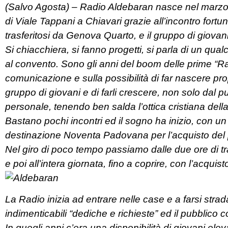
(Salvo Agosta) – Radio Aldebaran nasce nel marzo 
di Viale Tappani a Chiavari grazie all’incontro fort
trasferitosi da Genova Quarto, e il gruppo di giova
Si chiacchiera, si fanno progetti, si parla di un qual
al convento. Sono gli anni del boom delle prime “Ra
comunicazione e sulla possibilità di far nascere pro
gruppo di giovani e di farli crescere, non solo dal p
personale, tenendo ben salda l’ottica cristiana della
Bastano pochi incontri ed il sogno ha inizio, con u
destinazione Noventa Padovana per l’acquisto del p
Nel giro di poco tempo passiamo dalle due ore di tr
e poi all’intera giornata, fino a coprire, con l’acquis
La Radio inizia ad entrare nelle case e a farsi strada
indimenticabili “dediche e richieste” ed il pubblico c
In quegli anni c’era una disponibilità di giovani eleva