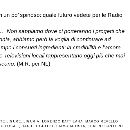
i un po’ spinoso: quale futuro vedete per le Radio
es…
Non sappiamo dove ci porteranno i progetti che
onia, abbiamo però la voglia di continuare ad
o i consueti ingredienti: la credibilità e l’amore
e le Televisioni locali rappresentano oggi più che mai
giscono.
(M.R. per NL)
TE LIGURE
,
LIGURIA
,
LORENZO BATTILANA
,
MARCO REVELLO
,
IO LOCALI
,
RADIO TIGULLIO
,
SALVO AGOSTA
,
TEATRO CANTERO