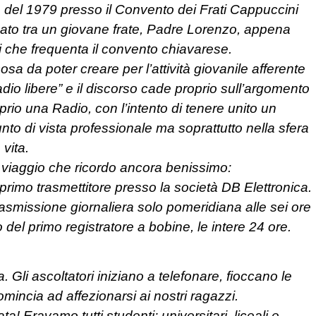
del 1979 presso il Convento dei Frati Cappuccini
unato tra un giovane frate, Padre Lorenzo, appena
ni che frequenta il convento chiavarese.
cosa da poter creare per l’attività giovanile afferente
dio libere” e il discorso cade proprio sull’argomento
prio una Radio, con l’intento di tenere unito un
unto di vista professionale ma soprattutto nella sfera
 vita.
n viaggio che ricordo ancora benissimo:
rimo trasmettitore presso la società DB Elettronica.
asmissione giornaliera solo pomeridiana alle sei ore
to del primo registratore a bobine, le intere 24 ore.
. Gli ascoltatori iniziano a telefonare, fioccano le
omincia ad affezionarsi ai nostri ragazzi.
ta! Eravamo tutti studenti: universitari, liceali e