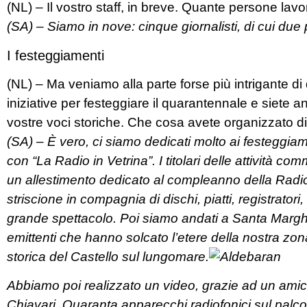
(NL) – Il vostro staff, in breve. Quante persone lav
(SA) – Siamo in nove: cinque giornalisti, di cui due 
I festeggiamenti
(NL) – Ma veniamo alla parte forse più intrigante di
iniziative per festeggiare il quarantennale e siete an
vostre voci storiche. Che cosa avete organizzato d
(SA) – È vero, ci siamo dedicati molto ai festeggiam
con “La Radio in Vetrina”. I titolari delle attività com
un allestimento dedicato al compleanno della Radio
striscione in compagnia di dischi, piatti, registrato
grande spettacolo. Poi siamo andati a Santa Margher
emittenti che hanno solcato l’etere della nostra zo
storica del Castello sul lungomare.
Abbiamo poi realizzato un video, grazie ad un amic
Chiavari. Quaranta apparecchi radiofonici sul palco 