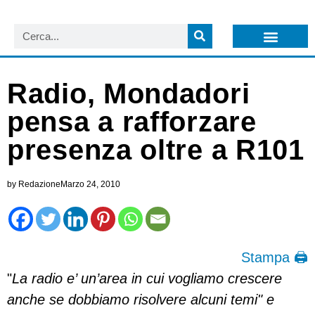
LISTA NEWSLETTER E CIRCOLARI SIT
ARCHIVIO S.I.T.
Radio, Mondadori
pensa a rafforzare
presenza oltre a R101
by
Redazione
Marzo 24, 2010
Stampa 🖨
"
La radio e’ un’area in cui vogliamo crescere
anche se dobbiamo risolvere alcuni temi" e