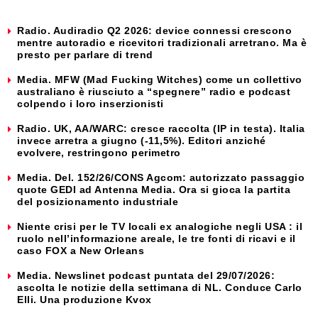
Radio. Audiradio Q2 2026: device connessi crescono
mentre autoradio e ricevitori tradizionali arretrano. Ma è
presto per parlare di trend
Media. MFW (Mad Fucking Witches) come un collettivo
australiano è riusciuto a “spegnere” radio e podcast
colpendo i loro inserzionisti
Radio. UK, AA/WARC: cresce raccolta (IP in testa). Italia
invece arretra a giugno (-11,5%). Editori anziché
evolvere, restringono perimetro
Media. Del. 152/26/CONS Agcom: autorizzato passaggio
quote GEDI ad Antenna Media. Ora si gioca la partita
del posizionamento industriale
Niente crisi per le TV locali ex analogiche negli USA : il
ruolo nell’informazione areale, le tre fonti di ricavi e il
caso FOX a New Orleans
Media. Newslinet podcast puntata del 29/07/2026:
ascolta le notizie della settimana di NL. Conduce Carlo
Elli. Una produzione Kvox