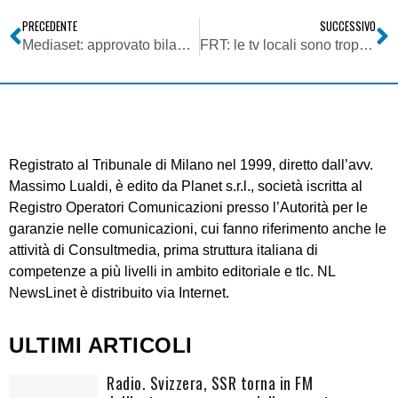
PRECEDENTE
SUCCESSIVO
Mediaset: approvato bilancio 2009. Ricavi pubblicitari televisivi lordi con una flessione dell’8,6%, ma va bene la pay tv
FRT: le tv locali sono troppe. Occorre favorire emittenti con dignità d’impresa. DTT da vivere come opportunità per razionalizzare mercato
Registrato al Tribunale di Milano nel 1999, diretto dall’avv.
Massimo Lualdi, è edito da Planet s.r.l., società iscritta al
Registro Operatori Comunicazioni presso l’Autorità per le
garanzie nelle comunicazioni, cui fanno riferimento anche le
attività di Consultmedia, prima struttura italiana di
competenze a più livelli in ambito editoriale e tlc. NL
NewsLinet è distribuito via Internet.
ULTIMI ARTICOLI
Radio. Svizzera, SSR torna in FM