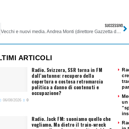
SUCCESSIVO
ivenza
Vecchi e nuovi media. Andrea Monti (direttore Gazzetta dello Sport): tv digitale no grazie, preferisco la radio
LTIMI ARTICOLI
Radio. Svizzera, SSR torna in FM
Ra
dall’autunno: recupero della
cre
copertura o costosa retromarcia
tra
politica a danno di contenuti e
par
occupazione?
Me
06/08/2026
0
un 
“s
ins
Radio. Jack FM: suoniamo quello che
Ra
vogliamo. Ma dietro il train-wreck
in 