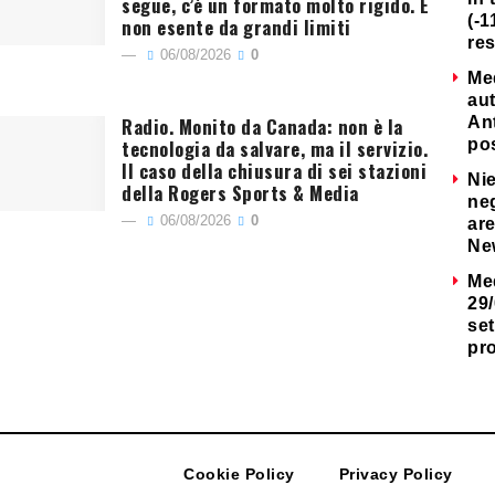
segue, c’è un formato molto rigido. E
(-1
non esente da grandi limiti
re
06/08/2026
0
Me
au
Radio. Monito da Canada: non è la
Ant
tecnologia da salvare, ma il servizio.
po
Il caso della chiusura di sei stazioni
Nie
della Rogers Sports & Media
neg
06/08/2026
0
are
Ne
Me
29/
set
pr
Cookie Policy
Privacy Policy