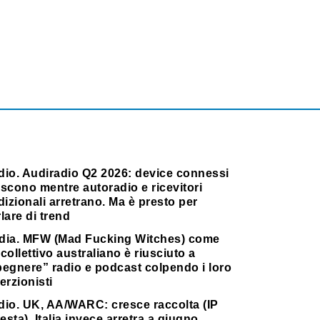
dio. Audiradio Q2 2026: device connessi
scono mentre autoradio e ricevitori
dizionali arretrano. Ma è presto per
lare di trend
dia. MFW (Mad Fucking Witches) come
collettivo australiano è riusciuto a
pegnere” radio e podcast colpendo i loro
erzionisti
dio. UK, AA/WARC: cresce raccolta (IP
testa). Italia invece arretra a giugno