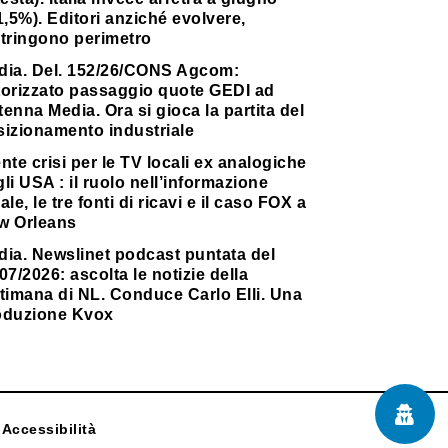
1,5%). Editori anziché evolvere,
stringono perimetro
dia. Del. 152/26/CONS Agcom:
torizzato passaggio quote GEDI ad
enna Media. Ora si gioca la partita del
sizionamento industriale
nte crisi per le TV locali ex analogiche
li USA : il ruolo nell’informazione
ale, le tre fonti di ricavi e il caso FOX a
w Orleans
dia. Newslinet podcast puntata del
07/2026: ascolta le notizie della
timana di NL. Conduce Carlo Elli. Una
oduzione Kvox
Accessibilità