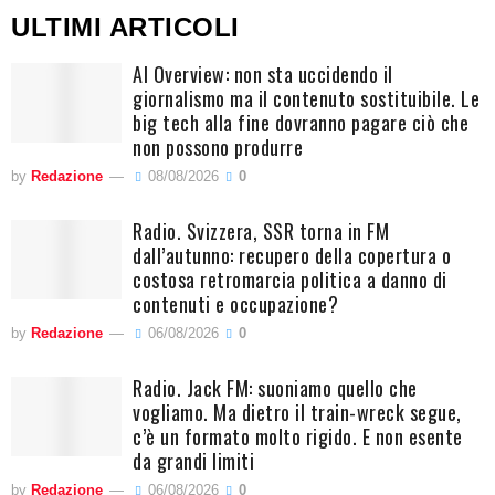
ULTIMI ARTICOLI
AI Overview: non sta uccidendo il
giornalismo ma il contenuto sostituibile. Le
big tech alla fine dovranno pagare ciò che
non possono produrre
by
Redazione
08/08/2026
0
Radio. Svizzera, SSR torna in FM
dall’autunno: recupero della copertura o
costosa retromarcia politica a danno di
contenuti e occupazione?
by
Redazione
06/08/2026
0
Radio. Jack FM: suoniamo quello che
vogliamo. Ma dietro il train-wreck segue,
c’è un formato molto rigido. E non esente
da grandi limiti
by
Redazione
06/08/2026
0