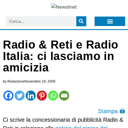
LISTA NEWSLETTER E CIRCOLARI SIT
ARCHIVIO S.I.T.
Radio & Reti e Radio
Italia: ci lasciamo in
amicizia
by
Redazione
Novembre 18, 2009
Stampa 🖨
Ci scrive la concessionaria di pubblicità Radio &