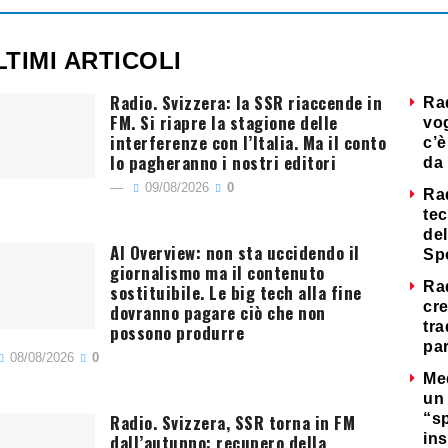
LTIMI ARTICOLI
Radio. Svizzera: la SSR riaccende in
Ra
FM. Si riapre la stagione delle
vog
interferenze con l’Italia. Ma il conto
c’è
lo pagheranno i nostri editori
da 
09/08/2026
0
Ra
tec
del
AI Overview: non sta uccidendo il
Sp
giornalismo ma il contenuto
Ra
sostituibile. Le big tech alla fine
cre
dovranno pagare ciò che non
tra
possono produrre
par
08/08/2026
0
Me
un 
Radio. Svizzera, SSR torna in FM
“s
dall’autunno: recupero della
ins