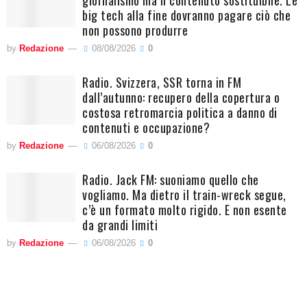
giornalismo ma il contenuto sostituibile. Le
big tech alla fine dovranno pagare ciò che
non possono produrre
by
Redazione
08/08/2026
0
Radio. Svizzera, SSR torna in FM
dall’autunno: recupero della copertura o
costosa retromarcia politica a danno di
contenuti e occupazione?
by
Redazione
06/08/2026
0
Radio. Jack FM: suoniamo quello che
vogliamo. Ma dietro il train-wreck segue,
c’è un formato molto rigido. E non esente
da grandi limiti
by
Redazione
06/08/2026
0