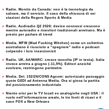
Radio. Monito da Canada: non è la tecnologia da
salvare, ma il servizio. Il caso della chiusura di sei
stazioni della Rogers Sports & Media
Radio. Audiradio Q2 2026: device connessi crescono
mentre autoradio e ricevitori tradizionali arretrano. Ma è
presto per parlare di trend
Media. MFW (Mad Fucking Witches) come un collettivo
australiano è riusciuto a “spegnere” radio e podcast
colpendo i loro inserzionisti
Radio. UK, AA/WARC: cresce raccolta (IP in testa). Italia
invece arretra a giugno (-11,5%). Editori anziché
evolvere, restringono perimetro
Media. Del. 152/26/CONS Agcom: autorizzato passaggio
quote GEDI ad Antenna Media. Ora si gioca la partita
del posizionamento industriale
Niente crisi per le TV locali ex analogiche negli USA : il
ruolo nell’informazione areale, le tre fonti di ricavi e il
caso FOX a New Orleans