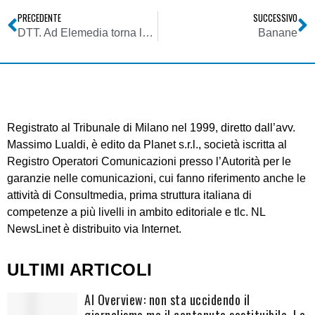
PRECEDENTE
SUCCESSIVO
DTT. Ad Elemedia torna la voglia di televisione: dalla prima decina di giorni di gennaio di nuovo in onda Dee Jay Tv sul 69
Banane
Registrato al Tribunale di Milano nel 1999, diretto dall’avv.
Massimo Lualdi, è edito da Planet s.r.l., società iscritta al
Registro Operatori Comunicazioni presso l’Autorità per le
garanzie nelle comunicazioni, cui fanno riferimento anche le
attività di Consultmedia, prima struttura italiana di
competenze a più livelli in ambito editoriale e tlc. NL
NewsLinet è distribuito via Internet.
ULTIMI ARTICOLI
AI Overview: non sta uccidendo il