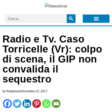
LISTA NEWSLETTER E CIRCOLARI SIT
ARCHIVIO S.I.T.
Radio e Tv. Caso
Torricelle (Vr): colpo
di scena, il GIP non
convalida il
sequestro
by
Redazione
Dicembre 22, 2017