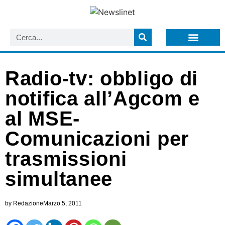
LISTA NEWSLETTER E CIRCOLARI SIT
ARCHIVIO S.I.T.
Radio-tv: obbligo di
notifica all’Agcom e
al MSE-
Comunicazioni per
trasmissioni
simultanee
by
Redazione
Marzo 5, 2011