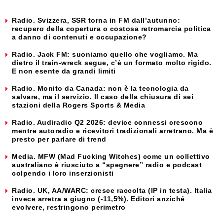
Radio. Svizzera, SSR torna in FM dall’autunno:
recupero della copertura o costosa retromarcia politica
a danno di contenuti e occupazione?
Radio. Jack FM: suoniamo quello che vogliamo. Ma
dietro il train-wreck segue, c’è un formato molto rigido.
E non esente da grandi limiti
Radio. Monito da Canada: non è la tecnologia da
salvare, ma il servizio. Il caso della chiusura di sei
stazioni della Rogers Sports & Media
Radio. Audiradio Q2 2026: device connessi crescono
mentre autoradio e ricevitori tradizionali arretrano. Ma è
presto per parlare di trend
Media. MFW (Mad Fucking Witches) come un collettivo
australiano è riusciuto a “spegnere” radio e podcast
colpendo i loro inserzionisti
Radio. UK, AA/WARC: cresce raccolta (IP in testa). Italia
invece arretra a giugno (-11,5%). Editori anziché
evolvere, restringono perimetro