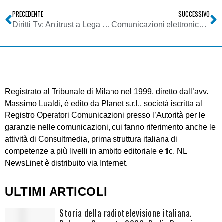
PRECEDENTE
SUCCESSIVO
Diritti Tv: Antitrust a Lega Calcio, trattativa privata su pacchetto di Dahlia Tv solo per partite 2010-2011
Comunicazioni elettroniche: Agcom richiede coinvolgimento su recepimento direttive UE 2009/136/CE e 2009/140/CE
Registrato al Tribunale di Milano nel 1999, diretto dall’avv.
Massimo Lualdi, è edito da Planet s.r.l., società iscritta al
Registro Operatori Comunicazioni presso l’Autorità per le
garanzie nelle comunicazioni, cui fanno riferimento anche le
attività di Consultmedia, prima struttura italiana di
competenze a più livelli in ambito editoriale e tlc. NL
NewsLinet è distribuito via Internet.
ULTIMI ARTICOLI
Storia della radiotelevisione italiana.