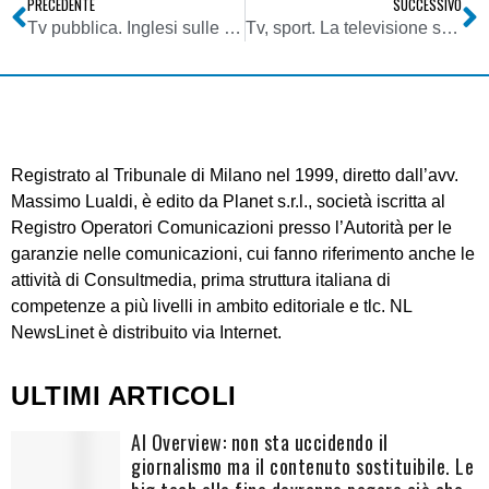
PRECEDENTE
SUCCESSIVO
Tv pubblica. Inglesi sulle orme degli italiani: cala il consenso a canone Bbc
Tv, sport. La televisione svizzera TSI acquista i diritti della Serie A Italiana
Registrato al Tribunale di Milano nel 1999, diretto dall’avv.
Massimo Lualdi, è edito da Planet s.r.l., società iscritta al
Registro Operatori Comunicazioni presso l’Autorità per le
garanzie nelle comunicazioni, cui fanno riferimento anche le
attività di Consultmedia, prima struttura italiana di
competenze a più livelli in ambito editoriale e tlc. NL
NewsLinet è distribuito via Internet.
ULTIMI ARTICOLI
AI Overview: non sta uccidendo il
giornalismo ma il contenuto sostituibile. Le