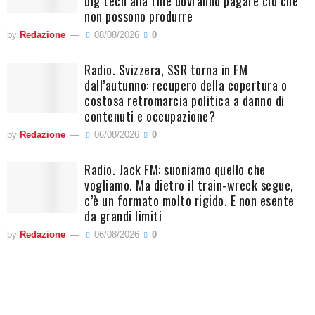
big tech alla fine dovranno pagare ciò che
non possono produrre
by
Redazione
08/08/2026
0
Radio. Svizzera, SSR torna in FM
dall’autunno: recupero della copertura o
costosa retromarcia politica a danno di
contenuti e occupazione?
by
Redazione
06/08/2026
0
Radio. Jack FM: suoniamo quello che
vogliamo. Ma dietro il train-wreck segue,
c’è un formato molto rigido. E non esente
da grandi limiti
by
Redazione
06/08/2026
0