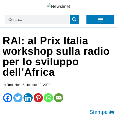
LISTA NEWSLETTER E CIRCOLARI SIT
ARCHIVIO S.I.T.
RAI: al Prix Italia
workshop sulla radio
per lo sviluppo
dell’Africa
by
Redazione
Settembre 19, 2008
Stampa 🖨