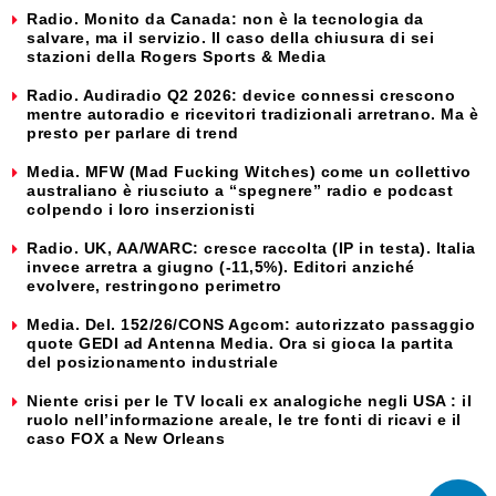
Radio. Monito da Canada: non è la tecnologia da
salvare, ma il servizio. Il caso della chiusura di sei
stazioni della Rogers Sports & Media
Radio. Audiradio Q2 2026: device connessi crescono
mentre autoradio e ricevitori tradizionali arretrano. Ma è
presto per parlare di trend
Media. MFW (Mad Fucking Witches) come un collettivo
australiano è riusciuto a “spegnere” radio e podcast
colpendo i loro inserzionisti
Radio. UK, AA/WARC: cresce raccolta (IP in testa). Italia
invece arretra a giugno (-11,5%). Editori anziché
evolvere, restringono perimetro
Media. Del. 152/26/CONS Agcom: autorizzato passaggio
quote GEDI ad Antenna Media. Ora si gioca la partita
del posizionamento industriale
Niente crisi per le TV locali ex analogiche negli USA : il
ruolo nell’informazione areale, le tre fonti di ricavi e il
caso FOX a New Orleans