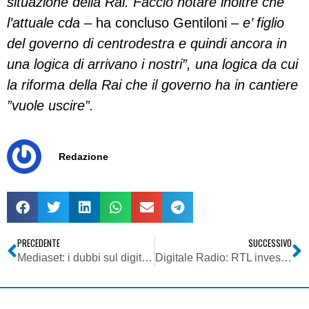
situazione della Rai. Faccio notare inoltre che
l’attuale cda
– ha concluso Gentiloni –
e’ figlio
del governo di centrodestra e quindi ancora in
una logica di arrivano i nostri”, una logica da cui
la riforma della Rai che il governo ha in cantiere
”vuole uscire”.
Redazione
PRECEDENTE
SUCCESSIVO
Mediaset: i dubbi sul digitale, gli attacchi a Gentiloni e la concorrenza delle internet-tv
Digitale Radio: RTL investe altri 8 mln di euro. Il DAB-T evolve nel DMB-T