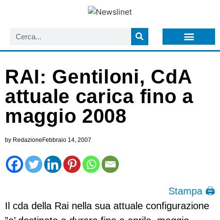
LISTA NEWSLETTER E CIRCOLARI SIT
ARCHIVIO S.I.T.
RAI: Gentiloni, CdA
attuale carica fino a
maggio 2008
by
Redazione
Febbraio 14, 2007
Stampa 🖨
Il cda della Rai nella sua attuale configurazione