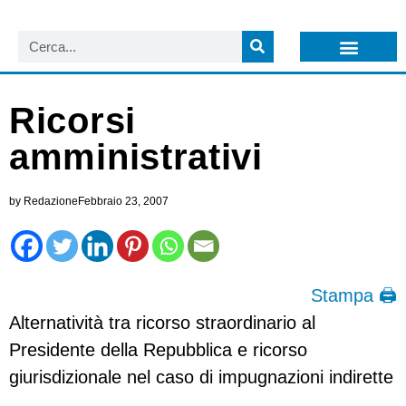
LISTA NEWSLETTER E CIRCOLARI SIT
ARCHIVIO S.I.T.
Ricorsi
amministrativi
by
Redazione
Febbraio 23, 2007
Stampa 🖨
Alternatività tra ricorso straordinario al
Presidente della Repubblica e ricorso
giurisdizionale nel caso di impugnazioni indirette