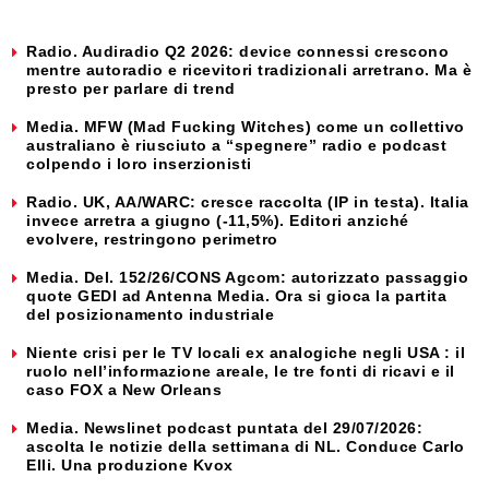
Radio. Audiradio Q2 2026: device connessi crescono
mentre autoradio e ricevitori tradizionali arretrano. Ma è
presto per parlare di trend
Media. MFW (Mad Fucking Witches) come un collettivo
australiano è riusciuto a “spegnere” radio e podcast
colpendo i loro inserzionisti
Radio. UK, AA/WARC: cresce raccolta (IP in testa). Italia
invece arretra a giugno (-11,5%). Editori anziché
evolvere, restringono perimetro
Media. Del. 152/26/CONS Agcom: autorizzato passaggio
quote GEDI ad Antenna Media. Ora si gioca la partita
del posizionamento industriale
Niente crisi per le TV locali ex analogiche negli USA : il
ruolo nell’informazione areale, le tre fonti di ricavi e il
caso FOX a New Orleans
Media. Newslinet podcast puntata del 29/07/2026:
ascolta le notizie della settimana di NL. Conduce Carlo
Elli. Una produzione Kvox