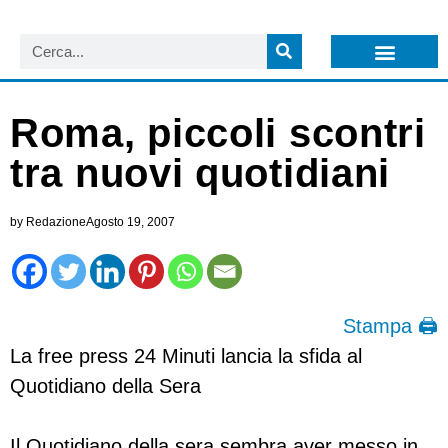
LISTA NEWSLETTER E CIRCOLARI SIT
ARCHIVIO S.I.T.
Roma, piccoli scontri
tra nuovi quotidiani
by
Redazione
Agosto 19, 2007
Stampa 🖨
La free press 24 Minuti lancia la sfida al
Quotidiano della Sera
Il Quotidiano della sera sembra aver messo in