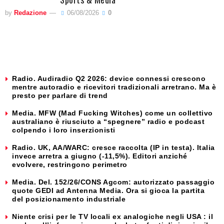
by
Redazione
06/08/2026
0
Radio. Audiradio Q2 2026: device connessi crescono
mentre autoradio e ricevitori tradizionali arretrano. Ma è
presto per parlare di trend
Media. MFW (Mad Fucking Witches) come un collettivo
australiano è riusciuto a “spegnere” radio e podcast
colpendo i loro inserzionisti
Radio. UK, AA/WARC: cresce raccolta (IP in testa). Italia
invece arretra a giugno (-11,5%). Editori anziché
evolvere, restringono perimetro
Media. Del. 152/26/CONS Agcom: autorizzato passaggio
quote GEDI ad Antenna Media. Ora si gioca la partita
del posizionamento industriale
Niente crisi per le TV locali ex analogiche negli USA : il