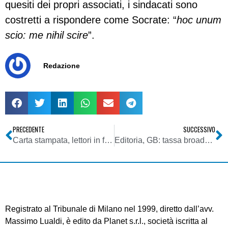
quesiti dei propri associati, i sindacati sono
costretti a rispondere come Socrate: “
hoc unum
scio: me nihil scire
”.
Redazione
PRECEDENTE
SUCCESSIVO
Carta stampata, lettori in fuga. Audipress: in calo quasi tutti i quotidiani. Repubblica peggio del Corsera, vola Il Giorno a +24%
Editoria, GB: tassa broadband per finanziare i giornali. Ricavato a editori per sostenere migrazione al digitale
Registrato al Tribunale di Milano nel 1999, diretto dall’avv.
Massimo Lualdi, è edito da Planet s.r.l., società iscritta al