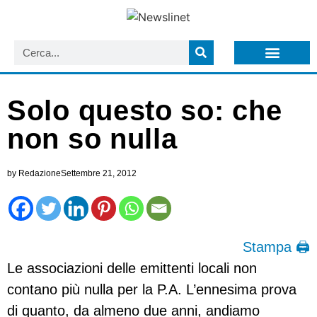
LISTA NEWSLETTER E CIRCOLARI SIT
ARCHIVIO S.I.T.
Solo questo so: che
non so nulla
by
Redazione
Settembre 21, 2012
Stampa 🖨
Le associazioni delle emittenti locali non
contano più nulla per la P.A. L’ennesima prova
di quanto, da almeno due anni, andiamo