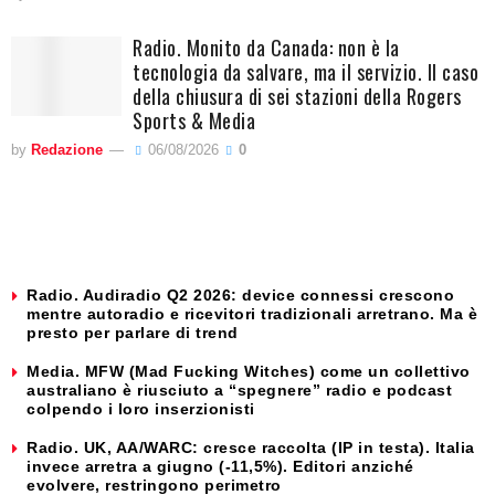
Radio. Monito da Canada: non è la
tecnologia da salvare, ma il servizio. Il caso
della chiusura di sei stazioni della Rogers
Sports & Media
by
Redazione
06/08/2026
0
Radio. Audiradio Q2 2026: device connessi crescono
mentre autoradio e ricevitori tradizionali arretrano. Ma è
presto per parlare di trend
Media. MFW (Mad Fucking Witches) come un collettivo
australiano è riusciuto a “spegnere” radio e podcast
colpendo i loro inserzionisti
Radio. UK, AA/WARC: cresce raccolta (IP in testa). Italia
invece arretra a giugno (-11,5%). Editori anziché
evolvere, restringono perimetro