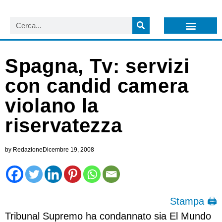
LISTA NEWSLETTER E CIRCOLARI SIT
ARCHIVIO S.I.T.
Spagna, Tv: servizi
con candid camera
violano la
riservatezza
by
Redazione
Dicembre 19, 2008
Stampa 🖨
Tribunal Supremo ha condannato sia El Mundo