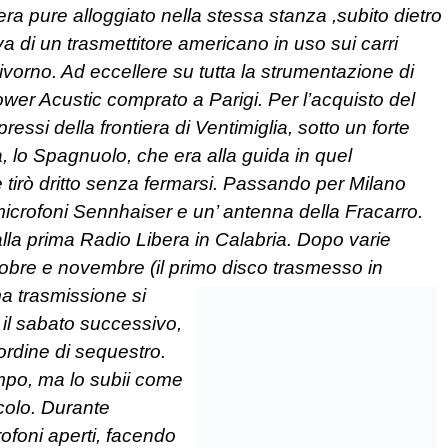
re era pure alloggiato nella stessa stanza ,subito dietro
ava di un trasmettitore americano in uso sui carri
ivorno. Ad eccellere su tutta la strumentazione di
ower Acustic comprato a Parigi. Per l’acquisto del
 pressi della frontiera di Ventimiglia, sotto un forte
 lo Spagnuolo, che era alla guida in quel
tirò dritto senza fermarsi. Passando per Milano
i microfoni Sennhaiser e un’ antenna della Fracarro.
lla prima Radio Libera in Calabria. Dopo varie
tobre e novembre (il primo disco trasmesso in
a trasmissione si
l sabato successivo,
ordine di sequestro.
mpo, ma lo subii come
ccolo. Durante
crofoni aperti, facendo