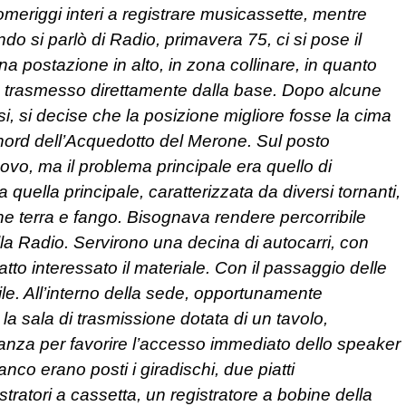
omeriggi interi a registrare musicassette, mentre
ndo si parlò di Radio, primavera 75, ci si pose il
a postazione in alto, in zona collinare, in quanto
bbe trasmesso direttamente dalla base. Dopo alcune
i, si decise che la posizione migliore fosse la cima
nord dell’Acquedotto del Merone. Sul posto
o, ma il problema principale era quello di
uella principale, caratterizzata da diversi tornanti,
he terra e fango. Bisognava rendere percorribile
della Radio. Servirono una decina di autocarri, con
ratto interessato il materiale. Con il passaggio delle
ile. All’interno della sede, opportunamente
 la sala di trasmissione dotata di un tavolo,
ranza per favorire l’accesso immediato dello speaker
anco erano posti i giradischi, due piatti
ratori a cassetta, un registratore a bobine della