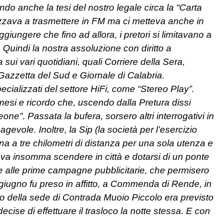
ndo anche la tesi del nostro legale circa la “Carta
rizzava a trasmettere in FM ma ci metteva anche in
ggiungere che fino ad allora, i pretori si limitavano a
e. Quindi la nostra assoluzione con diritto a
ui vari quotidiani, quali Corriere della Sera,
 Gazzetta del Sud e Giornale di Calabria.
cializzati del settore HiFi, come “Stereo Play”.
 mesi e ricordo che, uscendo dalla Pretura dissi
one". Passata la bufera, sorsero altri interrogativi in
gevole. Inoltre, la Sip (la società per l’esercizio
ina a tre chilometri di distanza per una sola utenza e
va insomma scendere in città e dotarsi di un ponte
ie alle prime campagne pubblicitarie, che permisero
iugno fu preso in affitto, a Commenda di Rende, in
della sede di Contrada Muoio Piccolo era previsto
cise di effettuare il trasloco la notte stessa. E con