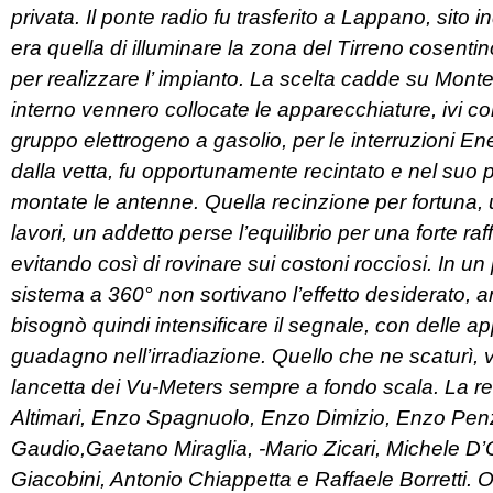
privata. Il ponte radio fu trasferito a Lappano, sit
era quella di illuminare la zona del Tirreno cosent
per realizzare l’ impianto. La scelta cadde su Monte
interno vennero collocate le apparecchiature, ivi c
gruppo elettrogeno a gasolio, per le interruzioni Enel
dalla vetta, fu opportunamente recintato e nel suo pe
montate le antenne. Quella recinzione per fortuna, u
lavori, un addetto perse l’equilibrio per una forte ra
evitando così di rovinare sui costoni rocciosi. In
sistema a 360° non sortivano l’effetto desiderato, a
bisognò quindi intensificare il segnale, con delle 
guadagno nell’irradiazione. Quello che ne scaturì, v
lancetta dei Vu-Meters sempre a fondo scala. La r
Altimari, Enzo Spagnuolo, Enzo Dimizio, Enzo Pen
Gaudio,Gaetano Miraglia, -Mario Zicari, Michele D’
Giacobini, Antonio Chiappetta e Raffaele Borretti. 