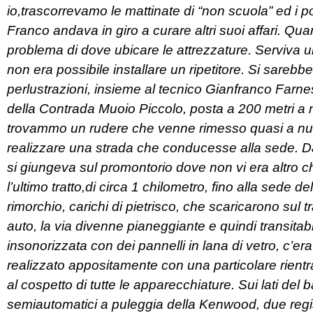
io,trascorrevamo le mattinate di “non scuola” ed i p
Franco andava in giro a curare altri suoi affari. Qua
problema di dove ubicare le attrezzature. Serviva un
non era possibile installare un ripetitore. Si sare
perlustrazioni, insieme al tecnico Gianfranco Farnes
della Contrada Muoio Piccolo, posta a 200 metri a 
trovammo un rudere che venne rimesso quasi a nuov
realizzare una strada che conducesse alla sede. Da q
si giungeva sul promontorio dove non vi era altro c
l’ultimo tratto,di circa 1 chilometro, fino alla sede 
rimorchio, carichi di pietrisco, che scaricarono sul t
auto, la via divenne pianeggiante e quindi transitab
insonorizzata con dei pannelli in lana di vetro, c’era
realizzato appositamente con una particolare rient
al cospetto di tutte le apparecchiature. Sui lati del b
semiautomatici a puleggia della Kenwood, due regist