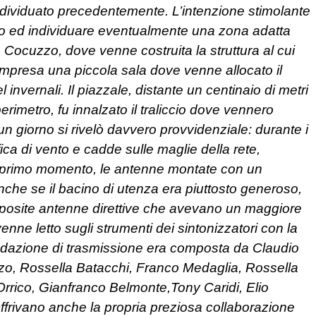
o individuato precedentemente. L’intenzione stimolante
ino ed individuare eventualmente una zona adatta
 Cocuzzo, dove venne costruita la struttura al cui
ompresa una piccola sala dove venne allocato il
 invernali. Il piazzale, distante un centinaio di metri
rimetro, fu innalzato il traliccio dove vennero
n giorno si rivelò davvero provvidenziale: durante i
ffica di vento e cadde sulle maglie della rete,
 un primo momento, le antenne montate con un
nche se il bacino di utenza era piuttosto generoso,
apposite antenne direttive che avevano un maggiore
enne letto sugli strumenti dei sintonizzatori con la
edazione di trasmissione era composta da Claudio
zo, Rossella Batacchi, Franco Medaglia, Rossella
Orrico, Gianfranco Belmonte,Tony Caridi, Elio
Offrivano anche la propria preziosa collaborazione