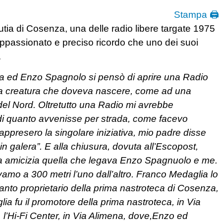
Stampa 🖨
tia di Cosenza, una delle radio libere targate 1975
’appassionato e preciso ricordo che uno dei suoi
.
 ed Enzo Spagnolo si pensò di aprire una Radio
esta creatura che doveva nascere, come ad una
 del Nord. Oltretutto una Radio mi avrebbe
e di quanto avvenisse per strada, come facevo
 appresero la singolare iniziativa, mio padre disse
e in galera”. E alla chiusura, dovuta all’Escopost,
ica amicizia quella che legava Enzo Spagnuolo e me.
vamo a 300 metri l’uno dall’altro. Franco Medaglia lo
anto proprietario della prima nastroteca di Cosenza,
a fu il promotore della prima nastroteca, in Via
à, l’Hi-Fi Center, in Via Alimena, dove,Enzo ed