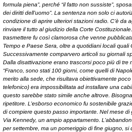
formula piena”, perché “il fatto non sussiste”, sposa
dei diritti dell’uomo”. La sentenza non solo ci auto
condizione di aprire ulteriori stazioni radio. C’è da a
rinviare il tutto al giudizio della Corte Costituzional
trasmettere fu così clamorosa che venne pubblicata s
Tempo e Paese Sera, oltre a quotidiani locali quali
Successivamente comparvero articoli su giornali spe
Dalla disattivazione erano trascorsi poco più di tre
“Franco, sono stati 100 giorni, come quelli di Napole
merito alla sede, che risultava obiettivamente poco a
telefonico) era impossibilitata ad installare una cab
questo sarebbe stato simile anche altrove. Bisogna
ripetitore. L’esborso economico fu sostenibile graz
di compiere questo passo importante. Nel mese di g
Via Kennedy, un ampio appartamento. L’abbandono 
per settembre, ma un pomeriggio di fine giugno, si de