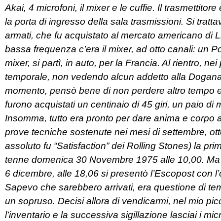
Akai, 4 microfoni, il mixer e le cuffie. Il trasmettito
la porta di ingresso della sala trasmissioni. Si tratt
armati, che fu acquistato al mercato americano di L
bassa frequenza c’era il mixer, ad otto canali: un P
mixer, si partì, in auto, per la Francia. Al rientro, nei
temporale, non vedendo alcun addetto alla Dogana,
momento, pensò bene di non perdere altro tempo e 
furono acquistati un centinaio di 45 giri, un paio d
Insomma, tutto era pronto per dare anima e corpo a
prove tecniche sostenute nei mesi di settembre, ot
assoluto fu “Satisfaction” dei Rolling
Stones) la prim
tenne domenica 30 Novembre 1975 alle 10,00. Ma i
6 dicembre, alle 18,06 si presentò l’Escopost con l’
Sapevo che sarebbero arrivati, era questione di te
un sopruso. Decisi allora di vendicarmi, nel mio pi
l’inventario e la successiva sigillazione lasciai i mi