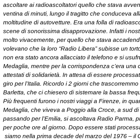
ascoltare ai radioascoltatori quello che stava avve
ventina di minuti, lungo il tragitto che conduceva a
moltitudine di autovetture. Era una folla di radioasco
scene di sonorissima disapprovazione. Infatti i nost
molto vivacemente, per quello che stava accadendo.
volevano che la loro “Radio Libera” subisse un torto
non era stato ancora allacciato il telefono e si usufr
Medaglia, mentre per la corrispondenza c’era una c
attestati di solidarietà. In attesa di essere proces
giro per l’Italia. Ricordo i 2 giorni che trascorremmo 
Barletta, che ci chiesero di sistemare la bassa freq
Più frequenti furono i nostri viaggi a Firenze, in quan
Medaglia, che viveva a Poggio alla Croce, a sud di
passando per l’Emilia, si ascoltava Radio Parma, pr
per poche ore al giorno. Dopo essere stati processat
siamo nella prima decade del marzo del 1976 – il 