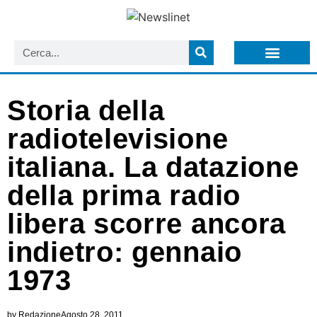
LISTA NEWSLETTER E CIRCOLARI SIT
ARCHIVIO S.I.T.
Storia della
radiotelevisione
italiana. La datazione
della prima radio
libera scorre ancora
indietro: gennaio
1973
by
Redazione
Agosto 28, 2011