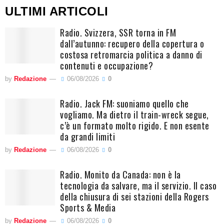
ULTIMI ARTICOLI
Radio. Svizzera, SSR torna in FM
dall’autunno: recupero della copertura o
costosa retromarcia politica a danno di
contenuti e occupazione?
by
Redazione
06/08/2026
0
Radio. Jack FM: suoniamo quello che
vogliamo. Ma dietro il train-wreck segue,
c’è un formato molto rigido. E non esente
da grandi limiti
by
Redazione
06/08/2026
0
Radio. Monito da Canada: non è la
tecnologia da salvare, ma il servizio. Il caso
della chiusura di sei stazioni della Rogers
Sports & Media
by
Redazione
06/08/2026
0