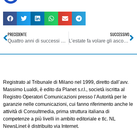
PRECEDENTE
SUCCESSIVO
Quattro anni di successi per la TV delle libertà: 19 milioni di debiti e segnale spento. Ma il sito web recita ancora “in manutenzione”
L’estate fa volare gli ascolti della TV Digitale
Registrato al Tribunale di Milano nel 1999, diretto dall’avv.
Massimo Lualdi, è edito da Planet s.r.l., società iscritta al
Registro Operatori Comunicazioni presso l’Autorità per le
garanzie nelle comunicazioni, cui fanno riferimento anche le
attività di Consultmedia, prima struttura italiana di
competenze a più livelli in ambito editoriale e tlc. NL
NewsLinet è distribuito via Internet.