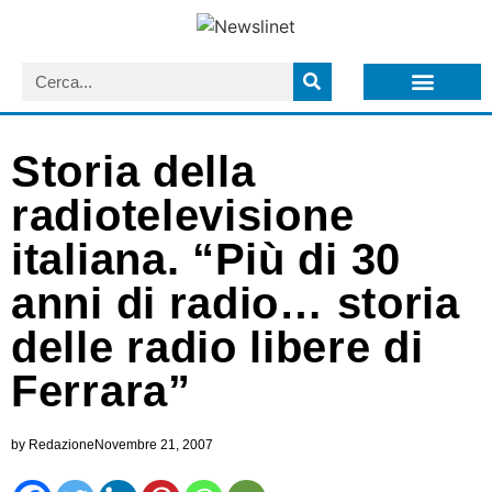
LISTA NEWSLETTER E CIRCOLARI SIT
ARCHIVIO S.I.T.
Storia della
radiotelevisione
italiana. “Più di 30
anni di radio… storia
delle radio libere di
Ferrara”
by
Redazione
Novembre 21, 2007