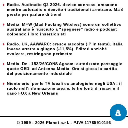
Radio. Audiradio Q2 2026: device connessi crescono
mentre autoradio e ricevitori tradizionali arretrano. Ma è
presto per parlare di trend
Media. MFW (Mad Fucking Witches) come un collettivo
australiano è riusciuto a “spegnere” radio e podcast
colpendo i loro inserzionisti
Radio. UK, AA/WARC: cresce raccolta (IP in testa). Italia
invece arretra a giugno (-11,5%). Editori anziché
evolvere, restringono perimetro
Media. Del. 152/26/CONS Agcom: autorizzato passaggio
quote GEDI ad Antenna Media. Ora si gioca la partita
del posizionamento industriale
Niente crisi per le TV locali ex analogiche negli USA : il
ruolo nell’informazione areale, le tre fonti di ricavi e il
caso FOX a New Orleans
© 1999 - 2026 Planet s.r.l. - P.IVA 11785910156