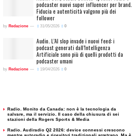
podcaster nuovi super influencer per brand.
Fiducia e autenticità valgono più dei
follower
by
Redazione
31/05/2026
0
Audio. L’AI slop invade i nuovi feed: i
podcast generati dall’Intelligenza
Artificiale sono più di quelli prodotti da
podcaster umani
by
Redazione
19/04/2026
0
Radio. Monito da Canada: non è la tecnologia da
salvare, ma il servizio. Il caso della chiusura di sei
stazioni della Rogers Sports & Media
Radio. Audiradio Q2 2026: device connessi crescono
mentre autoradio e ricevitori tradizionali arretrano. Ma è