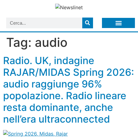
LISTA NEWSLETTER E CIRCOLARI SIT
ARCHIVIO S.I.T.
Tag:
audio
Radio. UK, indagine
RAJAR/MIDAS Spring 2026:
audio raggiunge 96%
popolazione. Radio lineare
resta dominante, anche
nell’era ultraconnected