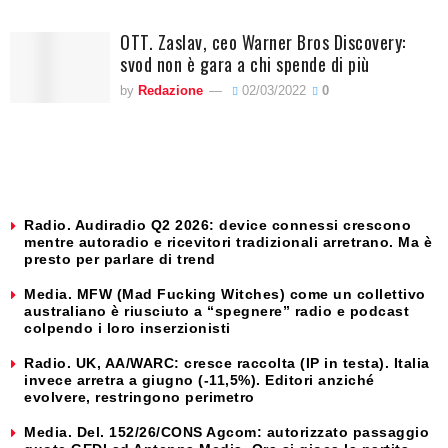
OTT. Zaslav, ceo Warner Bros Discovery:
svod non è gara a chi spende di più
by
Redazione
02/03/2022
0
Radio. Audiradio Q2 2026: device connessi crescono
mentre autoradio e ricevitori tradizionali arretrano. Ma è
presto per parlare di trend
Media. MFW (Mad Fucking Witches) come un collettivo
australiano è riusciuto a “spegnere” radio e podcast
colpendo i loro inserzionisti
Radio. UK, AA/WARC: cresce raccolta (IP in testa). Italia
invece arretra a giugno (-11,5%). Editori anziché
evolvere, restringono perimetro
Media. Del. 152/26/CONS Agcom: autorizzato passaggio