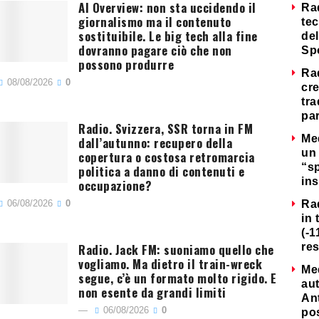
AI Overview: non sta uccidendo il
Ra
giornalismo ma il contenuto
tec
sostituibile. Le big tech alla fine
del
dovranno pagare ciò che non
Sp
possono produrre
Ra
08/08/2026
0
cre
tra
par
Radio. Svizzera, SSR torna in FM
Me
dall’autunno: recupero della
un 
copertura o costosa retromarcia
“s
politica a danno di contenuti e
ins
occupazione?
06/08/2026
0
Ra
in 
(-1
Radio. Jack FM: suoniamo quello che
re
vogliamo. Ma dietro il train-wreck
Me
segue, c’è un formato molto rigido. E
au
non esente da grandi limiti
Ant
06/08/2026
0
po