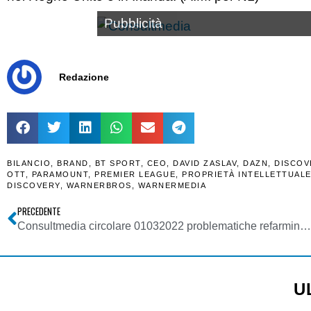
Pubblicità
Redazione
BILANCIO
,
BRAND
,
BT SPORT
,
CEO
,
DAVID ZASLAV
,
DAZN
,
DISCOV
OTT
,
PARAMOUNT
,
PREMIER LEAGUE
,
PROPRIETÀ INTELLETTUAL
DISCOVERY
,
WARNERBROS
,
WARNERMEDIA
PRECEDENTE
Consultmedia circolare 01032022 problematiche refarming DTT art. 1 c 11 quater DL 228-2021 conv L 15-2022
U