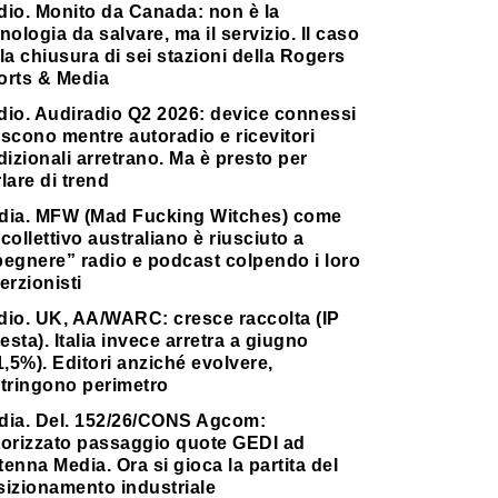
dio. Monito da Canada: non è la
nologia da salvare, ma il servizio. Il caso
la chiusura di sei stazioni della Rogers
orts & Media
dio. Audiradio Q2 2026: device connessi
scono mentre autoradio e ricevitori
dizionali arretrano. Ma è presto per
lare di trend
dia. MFW (Mad Fucking Witches) come
collettivo australiano è riusciuto a
pegnere” radio e podcast colpendo i loro
erzionisti
dio. UK, AA/WARC: cresce raccolta (IP
testa). Italia invece arretra a giugno
1,5%). Editori anziché evolvere,
stringono perimetro
dia. Del. 152/26/CONS Agcom:
torizzato passaggio quote GEDI ad
enna Media. Ora si gioca la partita del
sizionamento industriale