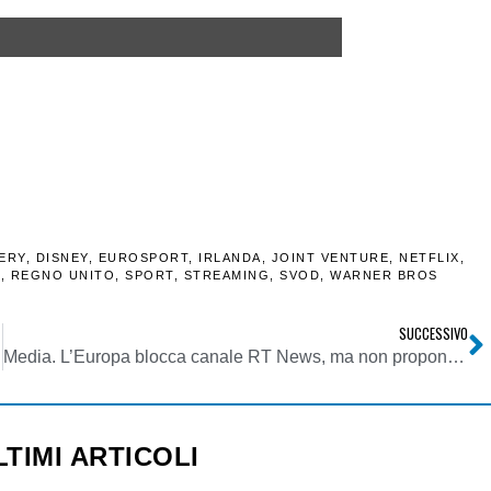
ERY
,
DISNEY
,
EUROSPORT
,
IRLANDA
,
JOINT VENTURE
,
NETFLIX
,
E
,
REGNO UNITO
,
SPORT
,
STREAMING
,
SVOD
,
WARNER BROS
SUCCESSIVO
Media. L’Europa blocca canale RT News, ma non propone fonte notizie alternativa per cittadini russi. Mentre ai tempi della guerra fredda…
LTIMI ARTICOLI