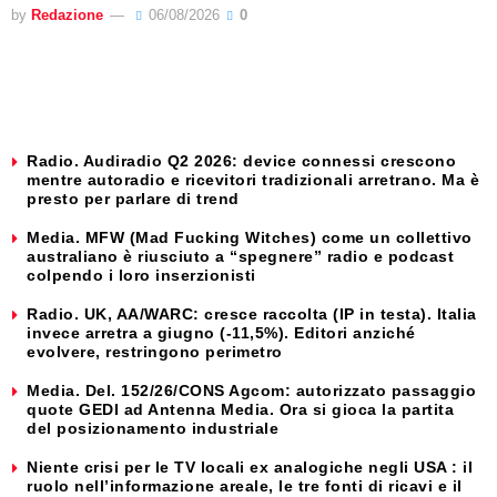
by
Redazione
06/08/2026
0
Radio. Audiradio Q2 2026: device connessi crescono
mentre autoradio e ricevitori tradizionali arretrano. Ma è
presto per parlare di trend
Media. MFW (Mad Fucking Witches) come un collettivo
australiano è riusciuto a “spegnere” radio e podcast
colpendo i loro inserzionisti
Radio. UK, AA/WARC: cresce raccolta (IP in testa). Italia
invece arretra a giugno (-11,5%). Editori anziché
evolvere, restringono perimetro
Media. Del. 152/26/CONS Agcom: autorizzato passaggio
quote GEDI ad Antenna Media. Ora si gioca la partita
del posizionamento industriale
Niente crisi per le TV locali ex analogiche negli USA : il
ruolo nell’informazione areale, le tre fonti di ricavi e il