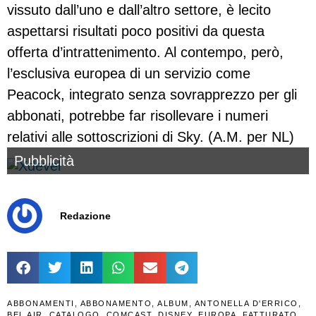
vissuto dall’uno e dall’altro settore, è lecito
aspettarsi risultati poco positivi da questa
offerta d’intrattenimento. Al contempo, però,
l’esclusiva europea di un servizio come
Peacock, integrato senza sovrapprezzo per gli
abbonati, potrebbe far risollevare i numeri
relativi alle sottoscrizioni di Sky. (A.M. per NL)
Pubblicità
Redazione
ABBONAMENTI
,
ABBONAMENTO
,
ALBUM
,
ANTONELLA D'ERRICO
,
BEL AIR
,
CATALOGO
,
COMCAST
,
DISNEY
,
EUROPA
,
FATTURATO
,