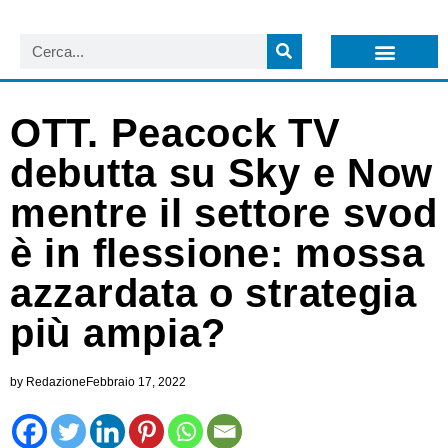
LISTA NEWSLETTER E CIRCOLARI SIT
ARCHIVIO S.I.T.
OTT. Peacock TV
debutta su Sky e Now
mentre il settore svod
è in flessione: mossa
azzardata o strategia
più ampia?
by
Redazione
Febbraio 17, 2022