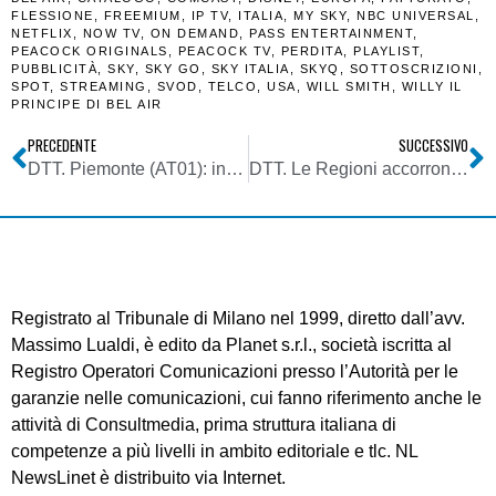
FLESSIONE
,
FREEMIUM
,
IP TV
,
ITALIA
,
MY SKY
,
NBC UNIVERSAL
,
NETFLIX
,
NOW TV
,
ON DEMAND
,
PASS ENTERTAINMENT
,
PEACOCK ORIGINALS
,
PEACOCK TV
,
PERDITA
,
PLAYLIST
,
PUBBLICITÀ
,
SKY
,
SKY GO
,
SKY ITALIA
,
SKYQ
,
SOTTOSCRIZIONI
,
SPOT
,
STREAMING
,
SVOD
,
TELCO
,
USA
,
WILL SMITH
,
WILLY IL
PRINCIPE DI BEL AIR
PRECEDENTE
SUCCESSIVO
DTT. Piemonte (AT01): in alto mare problematiche FSMA con AT03 (Lombardia). Mise non apre ad appello Regione. Operatori sul piede di guerra
DTT. Le Regioni accorrono in extremis in soccorso delle emittenti locali vittime del refarming. Ma l’approccio è farraginoso e demagogico
Registrato al Tribunale di Milano nel 1999, diretto dall’avv.
Massimo Lualdi, è edito da Planet s.r.l., società iscritta al
Registro Operatori Comunicazioni presso l’Autorità per le
garanzie nelle comunicazioni, cui fanno riferimento anche le
attività di Consultmedia, prima struttura italiana di
competenze a più livelli in ambito editoriale e tlc. NL
NewsLinet è distribuito via Internet.