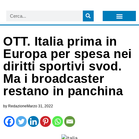
LISTA NEWSLETTER E CIRCOLARI SIT
ARCHIVIO S.I.T.
OTT. Italia prima in
Europa per spesa nei
diritti sportivi svod.
Ma i broadcaster
restano in panchina
by
Redazione
Marzo 31, 2022