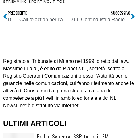
STREAMING SPORTIVO
,
TIFOSI
PRECEDENTE
SUCCESSIVO
DTT. Call to action per l’accesso diretto a 4 contenuti tramite tasti colorati del telecomando: la nuova frontiera della HBBTV by Intecgroup
DTT. Confindustria Radio Tv: garanzie dal governo che non ci sarà un nuovo refarming nella banda 470-694 MHz
Registrato al Tribunale di Milano nel 1999, diretto dall’avv.
Massimo Lualdi, è edito da Planet s.r.l., società iscritta al
Registro Operatori Comunicazioni presso l’Autorità per le
garanzie nelle comunicazioni, cui fanno riferimento anche le
attività di Consultmedia, prima struttura italiana di
competenze a più livelli in ambito editoriale e tlc. NL
NewsLinet è distribuito via Internet.
ULTIMI ARTICOLI
Radio. Svizzera, SSR torna in FM