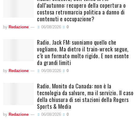
dall’autunno: recupero della copertura o
costosa retromarcia politica a danno di
contenuti e occupazione?
by
Redazione
06/08/2026
0
Radio. Jack FM: suoniamo quello che
vogliamo. Ma dietro il train-wreck segue,
c’è un formato molto rigido. E non esente
da grandi limiti
by
Redazione
06/08/2026
0
Radio. Monito da Canada: non è la
tecnologia da salvare, ma il servizio. Il caso
della chiusura di sei stazioni della Rogers
Sports & Media
by
Redazione
06/08/2026
0