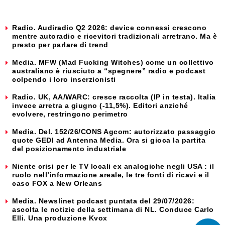
Radio. Audiradio Q2 2026: device connessi crescono
mentre autoradio e ricevitori tradizionali arretrano. Ma è
presto per parlare di trend
Media. MFW (Mad Fucking Witches) come un collettivo
australiano è riusciuto a “spegnere” radio e podcast
colpendo i loro inserzionisti
Radio. UK, AA/WARC: cresce raccolta (IP in testa). Italia
invece arretra a giugno (-11,5%). Editori anziché
evolvere, restringono perimetro
Media. Del. 152/26/CONS Agcom: autorizzato passaggio
quote GEDI ad Antenna Media. Ora si gioca la partita
del posizionamento industriale
Niente crisi per le TV locali ex analogiche negli USA : il
ruolo nell’informazione areale, le tre fonti di ricavi e il
caso FOX a New Orleans
Media. Newslinet podcast puntata del 29/07/2026:
ascolta le notizie della settimana di NL. Conduce Carlo
Elli. Una produzione Kvox