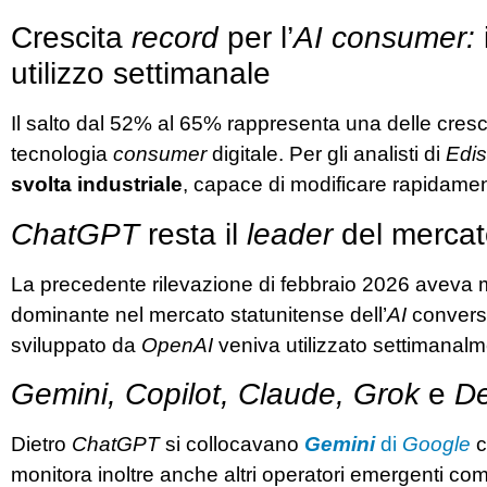
Crescita
record
per l’
AI consumer:
utilizzo settimanale
Il salto dal 52% al 65% rappresenta una delle crescit
tecnologia
consumer
digitale. Per gli analisti di
Edi
svolta industriale
, capace di modificare rapidament
ChatGPT
resta il
leader
del mercat
La precedente rilevazione di febbraio 2026 aveva
dominante nel mercato statunitense dell’
AI
conversa
sviluppato da
OpenAI
veniva utilizzato settimanal
Gemini, Copilot, Claude, Grok
e
De
Dietro
ChatGPT
si collocavano
Gemini
di
Google
c
monitora inoltre anche altri operatori emergenti c