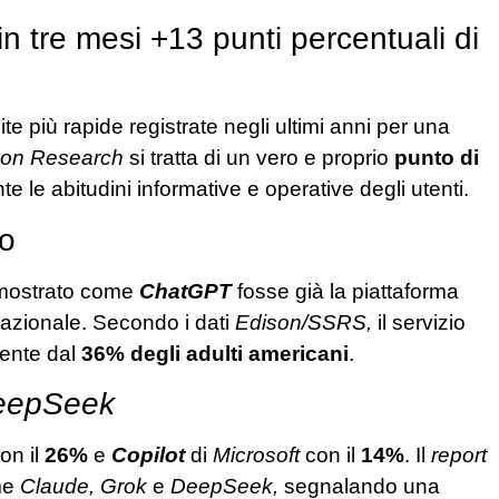
in tre mesi +13 punti percentuali di
e più rapide registrate negli ultimi anni per una
son Research
si tratta di un vero e proprio
punto di
e le abitudini informative e operative degli utenti.
o
 mostrato come
ChatGPT
fosse già la piattaforma
zionale. Secondo i dati
Edison/SSRS,
il servizio
mente dal
36% degli adulti americani
.
epSeek
on il
26%
e
Copilot
di
Microsoft
con il
14%
. Il
report
ome
Claude, Grok
e
DeepSeek,
segnalando una