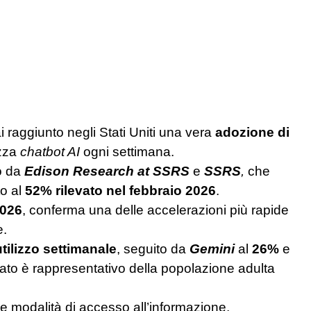
 raggiunto negli Stati Uniti una vera
adozione di
izza
chatbot AI
ogni settimana.
o da
Edison Research at SSRS
e
SSRS
,
che
to al
52% rilevato nel febbraio 2026
.
2026
, conferma una delle accelerazioni più rapide
e.
tilizzo settimanale
, seguito da
Gemini
al
26%
e
zzato è rappresentativo della popolazione adulta
 modalità di accesso all’informazione,