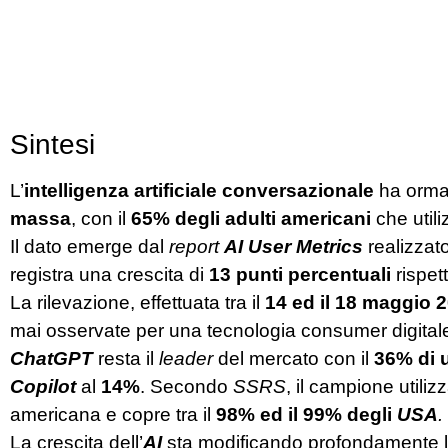
Sintesi
L’
intelligenza artificiale conversazionale
ha ormai
massa
, con il
65% degli adulti americani
che util
Il dato emerge dal
report
AI User Metrics
realizzat
registra una crescita di
13 punti percentuali
rispet
La rilevazione, effettuata tra il
14 ed il 18 maggio 
mai osservate per una tecnologia consumer digital
ChatGPT
resta il
leader
del mercato con il
36% di u
Copilot
al
14%
. Secondo
SSRS
, il campione utili
americana e copre tra il
98% ed il 99% degli
USA
.
La crescita dell’
AI
sta modificando profondamente le