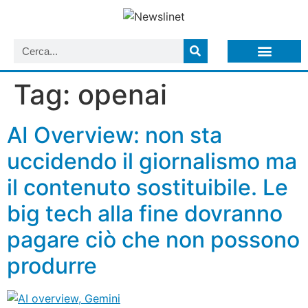
LISTA NEWSLETTER E CIRCOLARI SIT
ARCHIVIO S.I.T.
Tag:
openai
AI Overview: non sta
uccidendo il giornalismo ma
il contenuto sostituibile. Le
big tech alla fine dovranno
pagare ciò che non possono
produrre