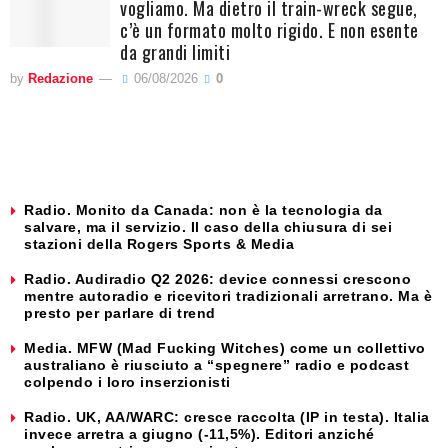
vogliamo. Ma dietro il train-wreck segue,
c’è un formato molto rigido. E non esente
da grandi limiti
by
Redazione
06/08/2026
0
Radio. Monito da Canada: non è la tecnologia da
salvare, ma il servizio. Il caso della chiusura di sei
stazioni della Rogers Sports & Media
Radio. Audiradio Q2 2026: device connessi crescono
mentre autoradio e ricevitori tradizionali arretrano. Ma è
presto per parlare di trend
Media. MFW (Mad Fucking Witches) come un collettivo
australiano è riusciuto a “spegnere” radio e podcast
colpendo i loro inserzionisti
Radio. UK, AA/WARC: cresce raccolta (IP in testa). Italia
invece arretra a giugno (-11,5%). Editori anziché