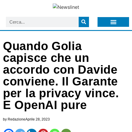
LISTA NEWSLETTER E CIRCOLARI SIT
ARCHIVIO S.I.T.
Quando Golia
capisce che un
accordo con Davide
conviene. Il Garante
per la privacy vince.
E OpenAI pure
by
Redazione
Aprile 28, 2023