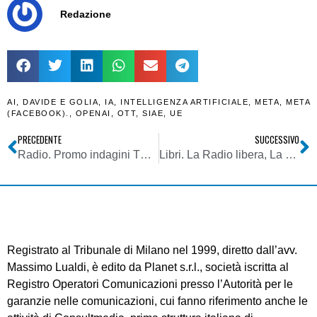
Redazione
AI
,
DAVIDE E GOLIA
,
IA
,
INTELLIGENZA ARTIFICIALE
,
META
,
META
(FACEBOOK).
,
OPENAI
,
OTT
,
SIAE
,
UE
PRECEDENTE
SUCCESSIVO
Radio. Promo indagini TER: dopo le polemiche contro l’abitudine…. esplode il fenomeno. E chi non lo faceva ora lo fa
Libri. La Radio libera, La Radio prigioniera. Ubaldo Ferrini: traccia l’esegesi della radiofonia indipendente italiana
Registrato al Tribunale di Milano nel 1999, diretto dall’avv.
Massimo Lualdi, è edito da Planet s.r.l., società iscritta al
Registro Operatori Comunicazioni presso l’Autorità per le
garanzie nelle comunicazioni, cui fanno riferimento anche le