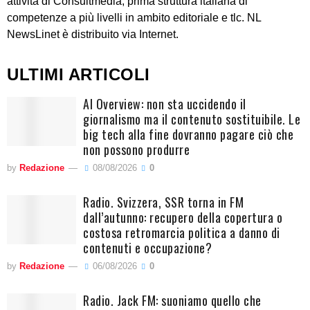
attività di Consultmedia, prima struttura italiana di
competenze a più livelli in ambito editoriale e tlc. NL
NewsLinet è distribuito via Internet.
ULTIMI ARTICOLI
AI Overview: non sta uccidendo il
giornalismo ma il contenuto sostituibile. Le
big tech alla fine dovranno pagare ciò che
non possono produrre
by
Redazione
08/08/2026
0
Radio. Svizzera, SSR torna in FM
dall’autunno: recupero della copertura o
costosa retromarcia politica a danno di
contenuti e occupazione?
by
Redazione
06/08/2026
0
Radio. Jack FM: suoniamo quello che