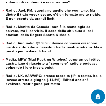
a danno di contenuti e occupazione?
Radio. Jack FM: suoniamo quello che vogliamo. Ma
dietro il train-wreck segue, c’è un formato molto rigido.
E non esente da grandi limiti
Radio. Monito da Canada: non è la tecnologia da
salvare, ma il servizio. Il caso della chiusura di sei
stazioni della Rogers Sports & Media
Radio. Audiradio Q2 2026: device connessi crescono
mentre autoradio e ricevitori tradizionali arretrano. Ma è
presto per parlare di trend
Media. MFW (Mad Fucking Witches) come un collettivo
australiano è riusciuto a “spegnere” radio e podcast
colpendo i loro inserzionisti
Radio. UK, AA/WARC: cresce raccolta (IP in testa). Italia
invece arretra a giugno (-11,5%). Editori anziché
evolvere, restringono perimetro