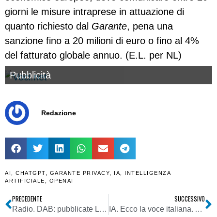
giorni le misure intraprese in attuazione di
quanto richiesto dal
Garante
, pena una
sanzione fino a 20 milioni di euro o fino al 4%
del fatturato globale annuo. (E.L. per NL)
Pubblicità
Redazione
AI
,
CHATGPT
,
GARANTE PRIVACY
,
IA
,
INTELLIGENZA
ARTIFICIALE
,
OPENAI
PRECEDENTE
SUCCESSIVO
Radio. DAB: pubblicate Linee guida definitive per assegnazione diritti d’uso reti pianificate su bacini utenza locale ad operatori DAB+
IA. Ecco la voce italiana. Antonella Fava: con Patrizia sono parte di un romanzo di formazione. Commette errori ed impara da essi, come noi