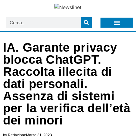
LISTA NEWSLETTER E CIRCOLARI SIT
ARCHIVIO S.I.T.
IA. Garante privacy
blocca ChatGPT.
Raccolta illecita di
dati personali.
Assenza di sistemi
per la verifica dell’età
dei minori
by
Redazione
Marzo 31, 2023