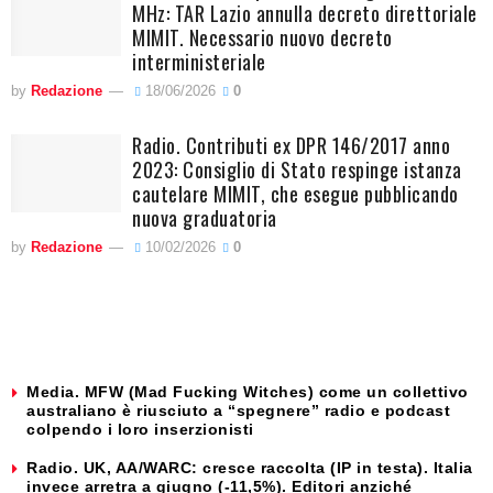
MHz: TAR Lazio annulla decreto direttoriale
MIMIT. Necessario nuovo decreto
interministeriale
by
Redazione
18/06/2026
0
Radio. Contributi ex DPR 146/2017 anno
2023: Consiglio di Stato respinge istanza
cautelare MIMIT, che esegue pubblicando
nuova graduatoria
by
Redazione
10/02/2026
0
Media. MFW (Mad Fucking Witches) come un collettivo
australiano è riusciuto a “spegnere” radio e podcast
colpendo i loro inserzionisti
Radio. UK, AA/WARC: cresce raccolta (IP in testa). Italia
invece arretra a giugno (-11,5%). Editori anziché