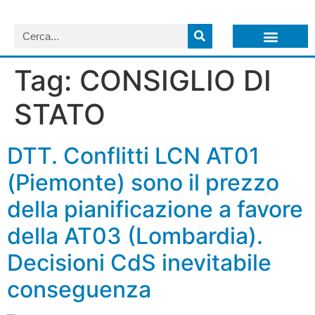
LISTA NEWSLETTER E CIRCOLARI SIT
ARCHIVIO S.I.T.
Tag:
CONSIGLIO DI
STATO
DTT. Conflitti LCN AT01
(Piemonte) sono il prezzo
della pianificazione a favore
della AT03 (Lombardia).
Decisioni CdS inevitabile
conseguenza