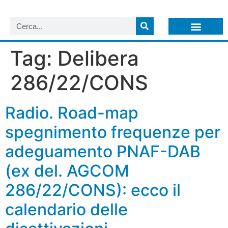
LISTA NEWSLETTER E CIRCOLARI SIT
ARCHIVIO S.I.T.
Tag:
Delibera
286/22/CONS
Radio. Road-map
spegnimento frequenze per
adeguamento PNAF-DAB
(ex del. AGCOM
286/22/CONS): ecco il
calendario delle