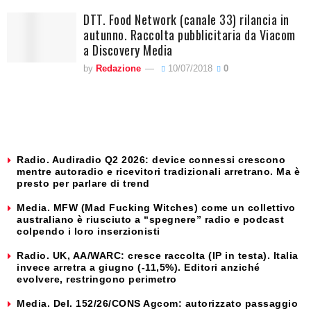
DTT. Food Network (canale 33) rilancia in
autunno. Raccolta pubblicitaria da Viacom
a Discovery Media
by
Redazione
10/07/2018
0
Radio. Audiradio Q2 2026: device connessi crescono
mentre autoradio e ricevitori tradizionali arretrano. Ma è
presto per parlare di trend
Media. MFW (Mad Fucking Witches) come un collettivo
australiano è riusciuto a “spegnere” radio e podcast
colpendo i loro inserzionisti
Radio. UK, AA/WARC: cresce raccolta (IP in testa). Italia
invece arretra a giugno (-11,5%). Editori anziché
evolvere, restringono perimetro
Media. Del. 152/26/CONS Agcom: autorizzato passaggio