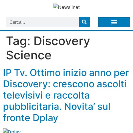
LISTA NEWSLETTER E CIRCOLARI SIT
ARCHIVIO S.I.T.
Tag:
Discovery
Science
IP Tv. Ottimo inizio anno per
Discovery: crescono ascolti
televisivi e raccolta
pubblicitaria. Novita’ sul
fronte Dplay