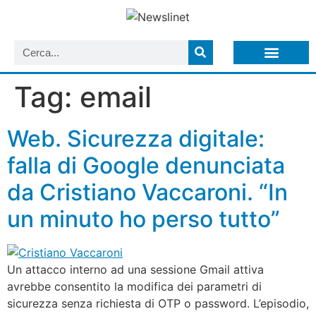
LISTA NEWSLETTER E CIRCOLARI SIT
ARCHIVIO S.I.T.
Tag:
email
Web. Sicurezza digitale:
falla di Google denunciata
da Cristiano Vaccaroni. “In
un minuto ho perso tutto”
Un attacco interno ad una sessione Gmail attiva
avrebbe consentito la modifica dei parametri di
sicurezza senza richiesta di OTP o password. L’episodio,