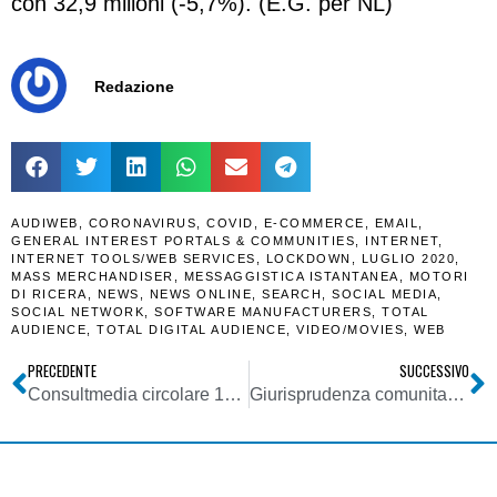
con 32,9 milioni (-5,7%). (E.G. per NL)
Redazione
AUDIWEB
,
CORONAVIRUS
,
COVID
,
E-COMMERCE
,
EMAIL
,
GENERAL INTEREST PORTALS & COMMUNITIES
,
INTERNET
,
INTERNET TOOLS/WEB SERVICES
,
LOCKDOWN
,
LUGLIO 2020
,
MASS MERCHANDISER
,
MESSAGGISTICA ISTANTANEA
,
MOTORI
DI RICERA
,
NEWS
,
NEWS ONLINE
,
SEARCH
,
SOCIAL MEDIA
,
SOCIAL NETWORK
,
SOFTWARE MANUFACTURERS
,
TOTAL
AUDIENCE
,
TOTAL DIGITAL AUDIENCE
,
VIDEO/MOVIES
,
WEB
PRECEDENTE
SUCCESSIVO
Consultmedia circolare 10092020 su misura di sostegno Radio e Tv locali Regione Piemonte
Giurisprudenza comunitaria. Avvocatura generale Corte di giustizia UE: app che mette in contatto clienti e tassisti, appartiene a società dell’informazione