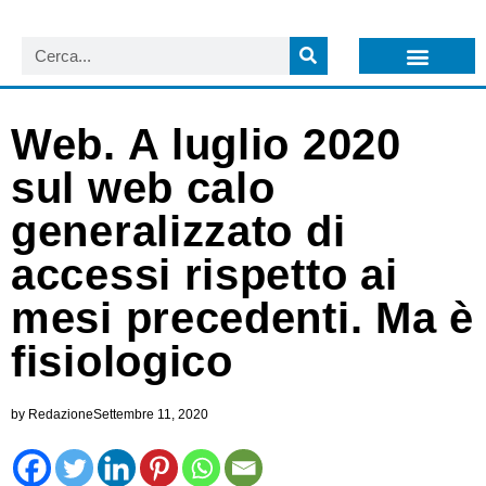
LISTA NEWSLETTER E CIRCOLARI SIT
ARCHIVIO S.I.T.
Web. A luglio 2020
sul web calo
generalizzato di
accessi rispetto ai
mesi precedenti. Ma è
fisiologico
by
Redazione
Settembre 11, 2020