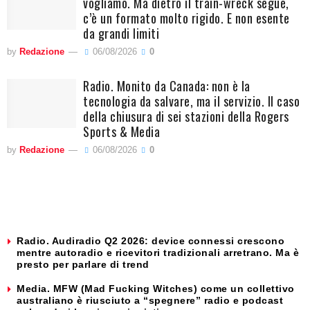
vogliamo. Ma dietro il train-wreck segue,
c’è un formato molto rigido. E non esente
da grandi limiti
by
Redazione
06/08/2026
0
Radio. Monito da Canada: non è la
tecnologia da salvare, ma il servizio. Il caso
della chiusura di sei stazioni della Rogers
Sports & Media
by
Redazione
06/08/2026
0
Radio. Audiradio Q2 2026: device connessi crescono
mentre autoradio e ricevitori tradizionali arretrano. Ma è
presto per parlare di trend
Media. MFW (Mad Fucking Witches) come un collettivo
australiano è riusciuto a “spegnere” radio e podcast