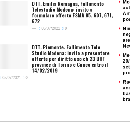
Me
DTT. Emilia Romagna, Fallimento
au
Telestudio Modena: invito a
Ant
formulare offerte FSMA 85, 607, 671,
po
672
05/07/2021
0
Nie
neg
are
DTT. Piemonte. Fallimento Tele
Ne
Studio Modena: invito a presentare
Me
offerte per diritto uso ch 23 UHF
29/
province di Torino e Cuneo entro il
set
14/02/2019
pr
05/07/2021
0
Ra
an
ba
bra