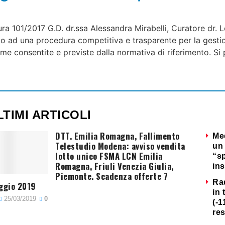
dura 101/2017 G.D. dr.ssa Alessandra Mirabelli, Curatore dr.
io ad una procedura competitiva e trasparente per la gestione
orme consentite e previste dalla normativa di riferimento. Si
LTIMI ARTICOLI
DTT. Emilia Romagna, Fallimento
Me
Telestudio Modena: avviso vendita
un 
lotto unico FSMA LCN Emilia
“s
Romagna, Friuli Venezia Giulia,
ins
Piemonte. Scadenza offerte 7
Ra
ggio 2019
in 
25/03/2019
0
(-1
re