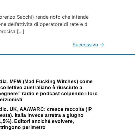
 Lorenzo Sacchi) rende noto che intende
 dell’attività di operatore di rete e di
 precisa […]
Successivo
→
dia. MFW (Mad Fucking Witches) come
collettivo australiano è riusciuto a
pegnere” radio e podcast colpendo i loro
erzionisti
dio. UK, AA/WARC: cresce raccolta (IP
testa). Italia invece arretra a giugno
1,5%). Editori anziché evolvere,
stringono perimetro