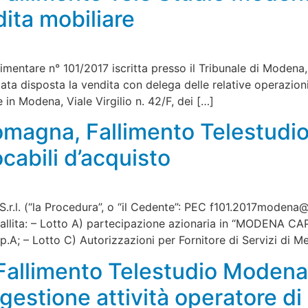
ita mobiliare
limentare n° 101/2017 iscritta presso il Tribunale di Moden
ta disposta la vendita con delega delle relative operazioni a
in Modena, Viale Virgilio n. 42/F, dei […]
 Romagna, Fallimento Telestudi
ocabili d’acquisto
.r.l. (“la Procedura”, o “il Cedente”: PEC
f101.2017modena@p
à fallita: – Lotto A) partecipazione azionaria in “MODENA CA
 – Lotto C) Autorizzazioni per Fornitore di Servizi di Me
allimento Telestudio Modena:
r gestione attività operatore d