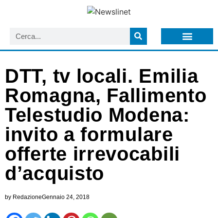
LISTA NEWSLETTER E CIRCOLARI SIT
ARCHIVIO S.I.T.
DTT, tv locali. Emilia
Romagna, Fallimento
Telestudio Modena:
invito a formulare
offerte irrevocabili
d’acquisto
by
Redazione
Gennaio 24, 2018