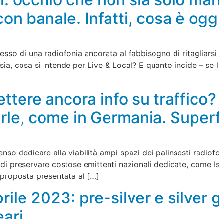
con banale. Infatti, cosa è ogg
cesso di una radiofonia ancorata al fabbisogno di ritagliar
ia, cosa si intende per Live & Local? E quanto incide – se lo
ttere ancora info su traffico?
rle, come in Germania. Superf
enso dedicare alla viabilità ampi spazi dei palinsesti radio
 di preservare costose emittenti nazionali dedicate, come Is
 proposta presentata al […]
ile 2023: pre-silver e silver g
eari