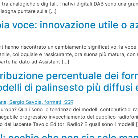
 tra analogiche e digitali. I nativi digitali DAB sono una gr
bisogna puntare sulla […]
a voce: innovazione utile o 
ant hanno riscontrato un cambiamento significativo: la voce i
nile, colloquiale e rassicurante, ora suona più matura, co
arte ha dato ad Assistant […]
tribuzione percentuale dei form
delli di palinsesto più diffusi
n Europa? Quali sono le tendenze dei modelli contenutistici r
egabile progressivo invecchiamento del pubblico radiofonico
o dell’uscente Tavolo Editori Radio? E quali sono i modelli 
l: occhio che non sia solo mant