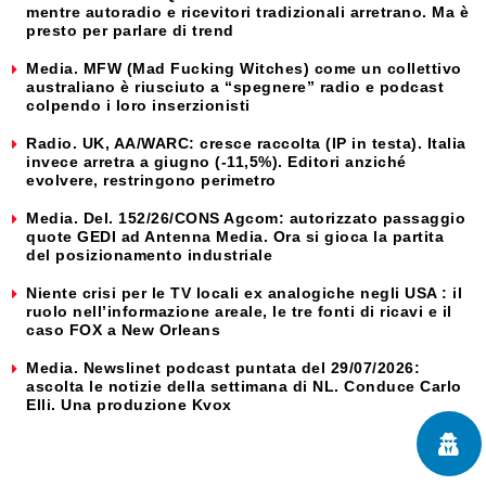
mentre autoradio e ricevitori tradizionali arretrano. Ma è
presto per parlare di trend
Media. MFW (Mad Fucking Witches) come un collettivo
australiano è riusciuto a “spegnere” radio e podcast
colpendo i loro inserzionisti
Radio. UK, AA/WARC: cresce raccolta (IP in testa). Italia
invece arretra a giugno (-11,5%). Editori anziché
evolvere, restringono perimetro
Media. Del. 152/26/CONS Agcom: autorizzato passaggio
quote GEDI ad Antenna Media. Ora si gioca la partita
del posizionamento industriale
Niente crisi per le TV locali ex analogiche negli USA : il
ruolo nell’informazione areale, le tre fonti di ricavi e il
caso FOX a New Orleans
Media. Newslinet podcast puntata del 29/07/2026:
ascolta le notizie della settimana di NL. Conduce Carlo
Elli. Una produzione Kvox