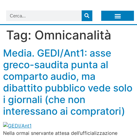
LISTA NEWSLETTER E CIRCOLARI SIT
ARCHIVIO S.I.T.
Tag:
Omnicanalità
Media. GEDI/Ant1: asse
greco-saudita punta al
comparto audio, ma
dibattito pubblico vede solo
i giornali (che non
interessano ai compratori)
Nella ormai snervante attesa dell’ufficializzazione