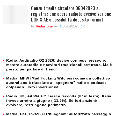
Consultmedia circolare 06042023 su
registrazione opere radiotelevisive sezione
DOR SIAE e possibilità deposito format
by
Redazione
06/04/2023
0
Radio. Audiradio Q2 2026: device connessi crescono
mentre autoradio e ricevitori tradizionali arretrano. Ma è
presto per parlare di trend
Media. MFW (Mad Fucking Witches) come un collettivo
australiano è riusciuto a “spegnere” radio e podcast
colpendo i loro inserzionisti
Radio. UK, AA/WARC: cresce raccolta (IP in testa). Italia
invece arretra a giugno (-11,5%). Editori anziché
evolvere, restringono perimetro
Media. Del. 152/26/CONS Agcom: autorizzato passaggio