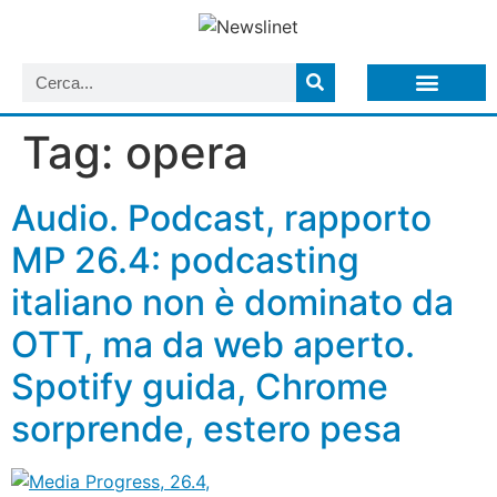
LISTA NEWSLETTER E CIRCOLARI SIT
ARCHIVIO S.I.T.
Tag:
opera
Audio. Podcast, rapporto
MP 26.4: podcasting
italiano non è dominato da
OTT, ma da web aperto.
Spotify guida, Chrome
sorprende, estero pesa