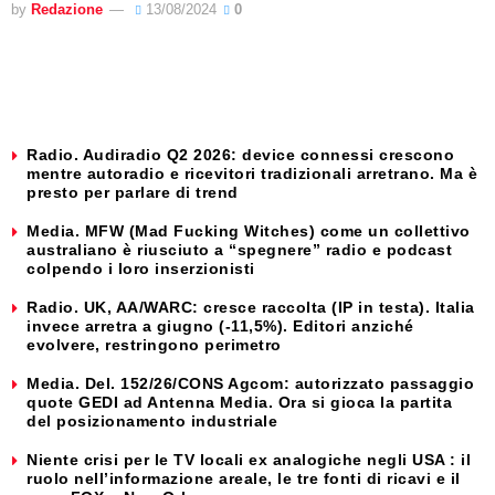
by
Redazione
13/08/2024
0
Radio. Audiradio Q2 2026: device connessi crescono
mentre autoradio e ricevitori tradizionali arretrano. Ma è
presto per parlare di trend
Media. MFW (Mad Fucking Witches) come un collettivo
australiano è riusciuto a “spegnere” radio e podcast
colpendo i loro inserzionisti
Radio. UK, AA/WARC: cresce raccolta (IP in testa). Italia
invece arretra a giugno (-11,5%). Editori anziché
evolvere, restringono perimetro
Media. Del. 152/26/CONS Agcom: autorizzato passaggio
quote GEDI ad Antenna Media. Ora si gioca la partita
del posizionamento industriale
Niente crisi per le TV locali ex analogiche negli USA : il
ruolo nell’informazione areale, le tre fonti di ricavi e il