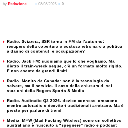
by
Redazione
08/08/2026
0
Radio. Svizzera, SSR torna in FM dall’autunno:
recupero della copertura o costosa retromarcia politica
a danno di contenuti e occupazione?
Radio. Jack FM: suoniamo quello che vogliamo. Ma
dietro il train-wreck segue, c’è un formato molto rigido.
E non esente da grandi limiti
Radio. Monito da Canada: non è la tecnologia da
salvare, ma il servizio. Il caso della chiusura di sei
stazioni della Rogers Sports & Media
Radio. Audiradio Q2 2026: device connessi crescono
mentre autoradio e ricevitori tradizionali arretrano. Ma è
presto per parlare di trend
Media. MFW (Mad Fucking Witches) come un collettivo
australiano è riusciuto a “spegnere” radio e podcast