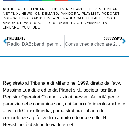
AUDIO
,
AUDIO LINEARE
,
EDISON RESEARCH
,
FLUSSI LINEARE
,
NETFLIX
,
NEWS
,
ON DEMAND
,
PANDORA
,
PLAYLIST
,
PODCAST
,
PODCASTING
,
RADIO LINEARE
,
RADIO SATELLITARE
,
SCOUT
,
SHARE OF EAR
,
SPOTIFY
,
STREAMING ON DEMAND
,
TV
LINEARE
,
YOUTUBE
PRECEDENTE
SUCCESSIVO
Radio. DAB: bandi per manifestazione interesse diritti d’uso Lombardia, Piemonte, VdA, Liguria, Toscana, Umbria, Campania, Sicilia in arrivo
Consultmedia circolare 28082023 su bandi MIMIT inerenti misure agevolative Marchi+ Brevetti+ e Disegni+ per PMI
Registrato al Tribunale di Milano nel 1999, diretto dall’avv.
Massimo Lualdi, è edito da Planet s.r.l., società iscritta al
Registro Operatori Comunicazioni presso l’Autorità per le
garanzie nelle comunicazioni, cui fanno riferimento anche le
attività di Consultmedia, prima struttura italiana di
competenze a più livelli in ambito editoriale e tlc. NL
NewsLinet è distribuito via Internet.