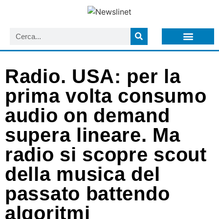
LISTA NEWSLETTER E CIRCOLARI SIT
ARCHIVIO S.I.T.
Radio. USA: per la
prima volta consumo
audio on demand
supera lineare. Ma
radio si scopre scout
della musica del
passato battendo
algoritmi