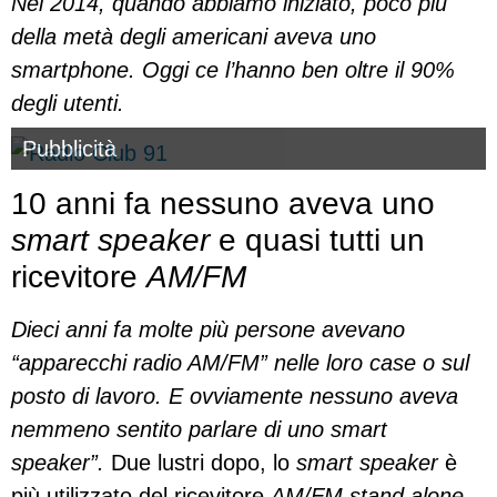
Nel 2014, quando abbiamo iniziato, poco più
della metà degli americani aveva uno
smartphone. Oggi ce l’hanno ben oltre il 90%
degli utenti.
Pubblicità
10 anni fa nessuno aveva uno
smart speaker
e quasi tutti un
ricevitore
AM/FM
Dieci anni fa molte più persone avevano
“apparecchi radio AM/FM” nelle loro case o sul
posto di lavoro. E ovviamente nessuno aveva
nemmeno sentito parlare di uno smart
speaker”.
Due lustri dopo, lo
smart speaker
è
più utilizzato del ricevitore
AM/FM stand alone.