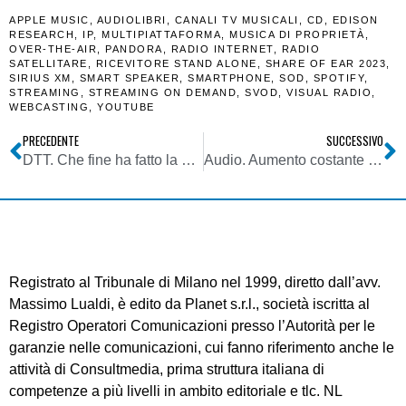
APPLE MUSIC
,
AUDIOLIBRI
,
CANALI TV MUSICALI
,
CD
,
EDISON
RESEARCH
,
IP
,
MULTIPIATTAFORMA
,
MUSICA DI PROPRIETÀ
,
OVER-THE-AIR
,
PANDORA
,
RADIO INTERNET
,
RADIO
SATELLITARE
,
RICEVITORE STAND ALONE
,
SHARE OF EAR 2023
,
SIRIUS XM
,
SMART SPEAKER
,
SMARTPHONE
,
SOD
,
SPOTIFY
,
STREAMING
,
STREAMING ON DEMAND
,
SVOD
,
VISUAL RADIO
,
WEBCASTING
,
YOUTUBE
PRECEDENTE
SUCCESSIVO
DTT. Che fine ha fatto la 12^ rete nazionale dopo la del. 25/23/CONS che aveva previsto una nuova procedura per assegnazione diritto d’uso?
Audio. Aumento costante ascolto di contenuti sonori con cuffie da 2013, con forte intensificazione dal 2020. Per Radio tre grandi conseguenze
Registrato al Tribunale di Milano nel 1999, diretto dall’avv.
Massimo Lualdi, è edito da Planet s.r.l., società iscritta al
Registro Operatori Comunicazioni presso l’Autorità per le
garanzie nelle comunicazioni, cui fanno riferimento anche le
attività di Consultmedia, prima struttura italiana di
competenze a più livelli in ambito editoriale e tlc. NL