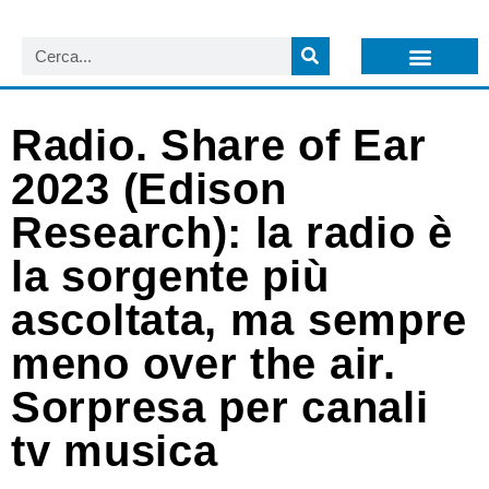
LISTA NEWSLETTER E CIRCOLARI SIT
ARCHIVIO S.I.T.
Radio. Share of Ear
2023 (Edison
Research): la radio è
la sorgente più
ascoltata, ma sempre
meno over the air.
Sorpresa per canali
tv musica