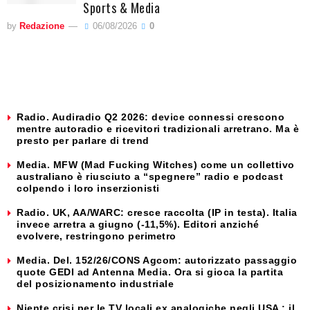
Sports & Media
by
Redazione
06/08/2026
0
Radio. Audiradio Q2 2026: device connessi crescono
mentre autoradio e ricevitori tradizionali arretrano. Ma è
presto per parlare di trend
Media. MFW (Mad Fucking Witches) come un collettivo
australiano è riusciuto a “spegnere” radio e podcast
colpendo i loro inserzionisti
Radio. UK, AA/WARC: cresce raccolta (IP in testa). Italia
invece arretra a giugno (-11,5%). Editori anziché
evolvere, restringono perimetro
Media. Del. 152/26/CONS Agcom: autorizzato passaggio
quote GEDI ad Antenna Media. Ora si gioca la partita
del posizionamento industriale
Niente crisi per le TV locali ex analogiche negli USA : il