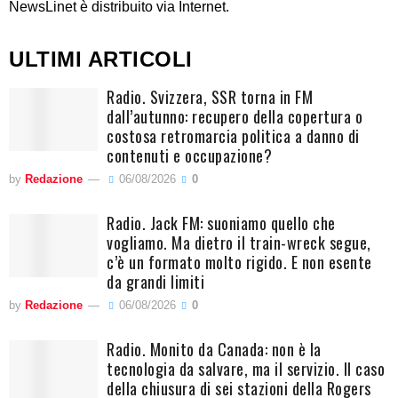
NewsLinet è distribuito via Internet.
ULTIMI ARTICOLI
Radio. Svizzera, SSR torna in FM
dall’autunno: recupero della copertura o
costosa retromarcia politica a danno di
contenuti e occupazione?
by
Redazione
06/08/2026
0
Radio. Jack FM: suoniamo quello che
vogliamo. Ma dietro il train-wreck segue,
c’è un formato molto rigido. E non esente
da grandi limiti
by
Redazione
06/08/2026
0
Radio. Monito da Canada: non è la
tecnologia da salvare, ma il servizio. Il caso
della chiusura di sei stazioni della Rogers