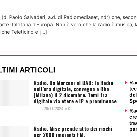
 (di Paolo Salvaderi, a.d. di Radiomediaset, ndr) che, seco
parte italofona d’Europa. Non è vero che la radio è musica, l
tiche Teleticino e […]
LTIMI ARTICOLI
Radio. Da Marconi al DAB: la Radio
Ra
nell’era digitale, convegno a Rho
tec
(Milano) il 2 dicembre. Temi tra
del
digitale via etere e IP e prominence
Sp
26/11/2024
0
Ra
cre
tra
Radio. Mise prende atto dei rischi
par
per 2000 impianti FM.