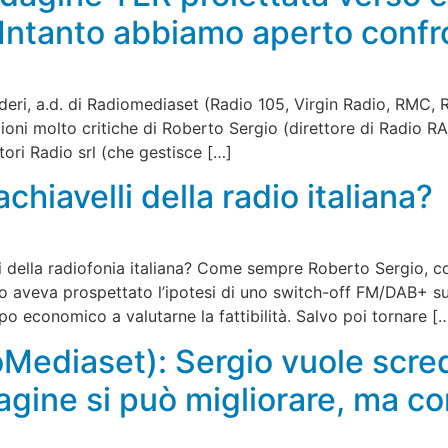
 Intanto abbiamo aperto conf
deri, a.d. di Radiomediaset (Radio 105, Virgin Radio, RMC, 
zioni molto critiche di Roberto Sergio (direttore di Radio R
tori Radio srl (che gestisce […]
chiavelli della radio italiana?
 della radiofonia italiana? Come sempre Roberto Sergio, con
do aveva prospettato l’ipotesi di uno switch-off FM/DAB+ sul
ppo economico a valutarne la fattibilità. Salvo poi tornare [
oMediaset): Sergio vuole scre
agine si può migliorare, ma c