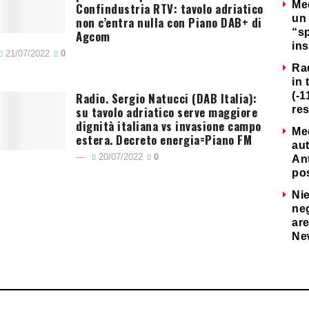
Me
Confindustria RTV: tavolo adriatico
un 
non c’entra nulla con Piano DAB+ di
“s
Agcom
ins
21/07/2022
0
Ra
in 
Radio. Sergio Natucci (DAB Italia):
(-1
su tavolo adriatico serve maggiore
re
dignità italiana vs invasione campo
Me
estera. Decreto energia=Piano FM
au
20/07/2022
0
Ant
po
Nie
neg
are
Ne