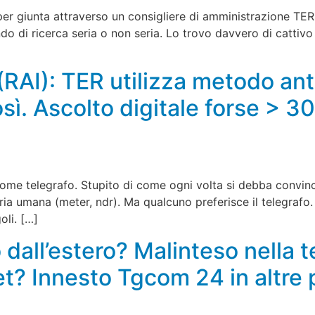
per giunta attraverso un consigliere di amministrazione TER,
ando di ricerca seria o non seria. Lo trovo davvero di catti
(RAI): TER utilizza metodo an
sì. Ascolto digitale forse >
me telegrafo. Stupito di come ogni volta si debba convince
oria umana (meter, ndr). Ma qualcuno preferisce il telegrafo.
oli. […]
all’estero? Malinteso nella te
et? Innesto Tgcom 24 in altre