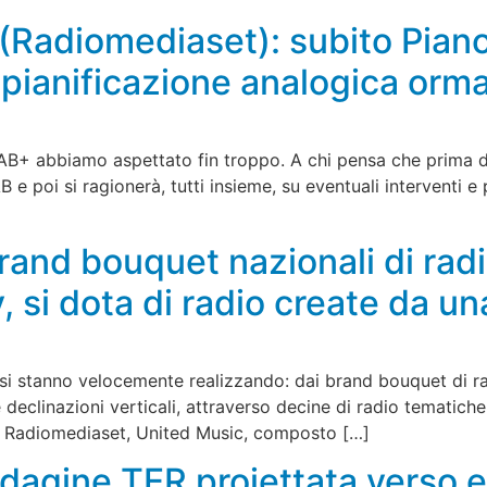
 (Radiomediaset): subito Pian
pianificazione analogica orma
AB+ abbiamo aspettato fin troppo. A chi pensa che prima d
e poi si ragionerà, tutti insieme, su eventuali interventi e po
brand bouquet nazionali di rad
 si dota di radio create da un
si stanno velocemente realizzando: dai brand bouquet di ra
declinazioni verticali, attraverso decine di radio tematiche,
di Radiomediaset, United Music, composto […]
indagine TER proiettata verso 