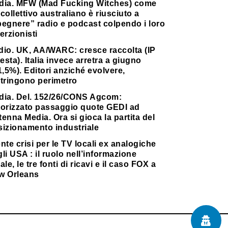
dia. MFW (Mad Fucking Witches) come
collettivo australiano è riusciuto a
pegnere” radio e podcast colpendo i loro
erzionisti
dio. UK, AA/WARC: cresce raccolta (IP
testa). Italia invece arretra a giugno
1,5%). Editori anziché evolvere,
stringono perimetro
dia. Del. 152/26/CONS Agcom:
torizzato passaggio quote GEDI ad
enna Media. Ora si gioca la partita del
sizionamento industriale
nte crisi per le TV locali ex analogiche
li USA : il ruolo nell’informazione
ale, le tre fonti di ricavi e il caso FOX a
w Orleans