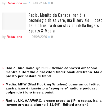
by
Redazione
06/08/2026
0
Radio. Monito da Canada: non è la
tecnologia da salvare, ma il servizio. Il caso
della chiusura di sei stazioni della Rogers
Sports & Media
by
Redazione
06/08/2026
0
Radio. Audiradio Q2 2026: device connessi crescono
mentre autoradio e ricevitori tradizionali arretrano. Ma è
presto per parlare di trend
Media. MFW (Mad Fucking Witches) come un collettivo
australiano è riusciuto a “spegnere” radio e podcast
colpendo i loro inserzionisti
Radio. UK, AA/WARC: cresce raccolta (IP in testa). Italia
invece arretra a giugno (-11,5%). Editori anziché