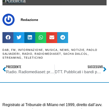
Pubblicità
Redazione
DAB
,
FM
,
INFORMAZIONE
,
MUSICA
,
NEWS
,
NOTIZIE
,
PAOLO
SALVADERI
,
RADIO
,
RADIOMEDIASET
,
SACHA DALCOL
,
STREAMING
,
TELETICINO
PRECEDENTE
SUCCESSIVO
Radio. Radiomediaset: presentate le novità. Più musica su 105, news in outsourcing, nuovo annuncio per United Music. Ma intanto è polemica sul nome di un programma
DTT. Pubblicati i bandi per gli operatori di rete T2 per Veneto, Friuli VG ed Emilia Romagna. Meno di due mesi a disposizione
Registrato al Tribunale di Milano nel 1999, diretto dall’avv.