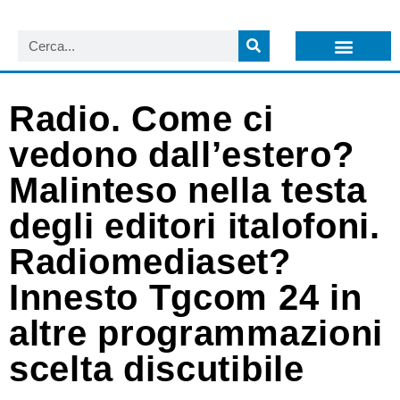
LISTA NEWSLETTER E CIRCOLARI SIT
ARCHIVIO S.I.T.
Radio. Come ci
vedono dall’estero?
Malinteso nella testa
degli editori italofoni.
Radiomediaset?
Innesto Tgcom 24 in
altre programmazioni
scelta discutibile