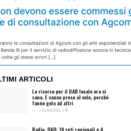
n devono essere commessi gli
de di consultazione con Agco
anno le consultazioni di Agcom con gli enti esponenziali de
Banda III per il servizio di radiodiffusione sonora in tecn
lte gli stessi errori […]
LTIMI ARTICOLI
Le risorse per il DAB locale ora ci
sono. E vanno prese al volo, perché
fanno gola ad altri
01/04/2025
0
Radio. DAB: 18 reti regionali e 4