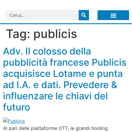
LISTA NEWSLETTER E CIRCOLARI SIT
ARCHIVIO S.I.T.
Tag:
publicis
Adv. Il colosso della
pubblicità francese Publicis
acquisisce Lotame e punta
ad I.A. e dati. Prevedere &
influenzare le chiavi del
futuro
Al pari delle piattaforme OTT, le grandi holding