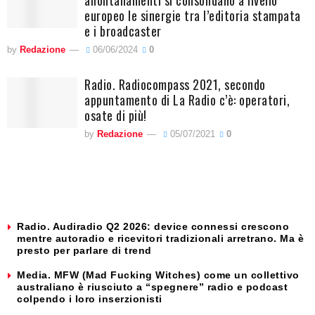
allontanamenti si consolidano a livello
europeo le sinergie tra l’editoria stampata
e i broadcaster
by
Redazione
06/06/2024
0
Radio. Radiocompass 2021, secondo
appuntamento di La Radio c’è: operatori,
osate di più!
by
Redazione
05/07/2021
0
Radio. Audiradio Q2 2026: device connessi crescono
mentre autoradio e ricevitori tradizionali arretrano. Ma è
presto per parlare di trend
Media. MFW (Mad Fucking Witches) come un collettivo
australiano è riusciuto a “spegnere” radio e podcast
colpendo i loro inserzionisti