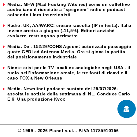
Media. MFW (Mad Fucking Witches) come un collettivo
australiano è riusciuto a “spegnere” radio e podcast
colpendo i loro inserzionisti
Radio. UK, AA/WARC: cresce raccolta (IP in testa). Italia
invece arretra a giugno (-11,5%). Editori anziché
evolvere, restringono perimetro
Media. Del. 152/26/CONS Agcom: autorizzato passaggio
quote GEDI ad Antenna Media. Ora si gioca la partita
del posizionamento industriale
Niente crisi per le TV locali ex analogiche negli USA : il
ruolo nell’informazione areale, le tre fonti di ricavi e il
caso FOX a New Orleans
Media. Newslinet podcast puntata del 29/07/2026:
ascolta le notizie della settimana di NL. Conduce Carlo
Elli. Una produzione Kvox
© 1999 - 2026 Planet s.r.l. - P.IVA 11785910156