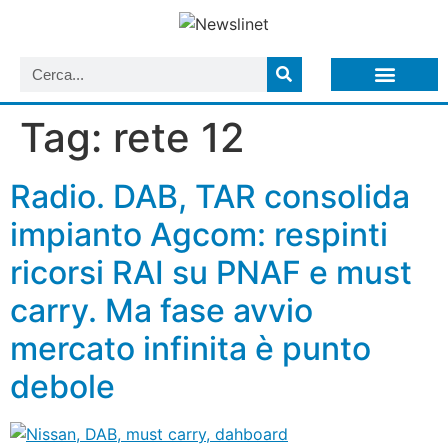
LISTA NEWSLETTER E CIRCOLARI SIT
ARCHIVIO S.I.T.
Tag:
rete 12
Radio. DAB, TAR consolida
impianto Agcom: respinti
ricorsi RAI su PNAF e must
carry. Ma fase avvio
mercato infinita è punto
debole