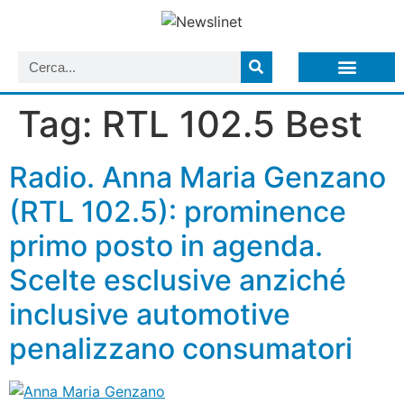
LISTA NEWSLETTER E CIRCOLARI SIT
ARCHIVIO S.I.T.
Tag:
RTL 102.5 Best
Radio. Anna Maria Genzano
(RTL 102.5): prominence
primo posto in agenda.
Scelte esclusive anziché
inclusive automotive
penalizzano consumatori