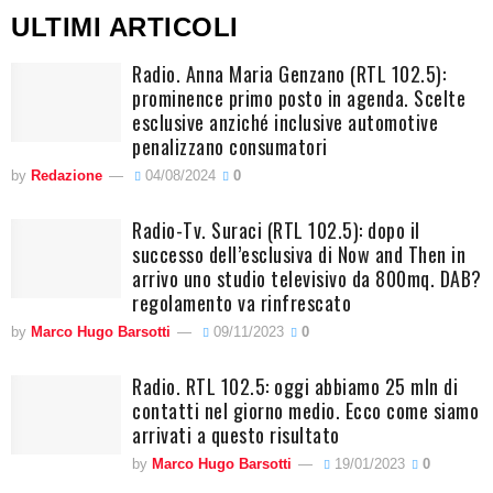
ULTIMI ARTICOLI
Radio. Anna Maria Genzano (RTL 102.5):
prominence primo posto in agenda. Scelte
esclusive anziché inclusive automotive
penalizzano consumatori
by
Redazione
04/08/2024
0
Radio-Tv. Suraci (RTL 102.5): dopo il
successo dell’esclusiva di Now and Then in
arrivo uno studio televisivo da 800mq. DAB?
regolamento va rinfrescato
by
Marco Hugo Barsotti
09/11/2023
0
Radio. RTL 102.5: oggi abbiamo 25 mln di
contatti nel giorno medio. Ecco come siamo
arrivati a questo risultato
by
Marco Hugo Barsotti
19/01/2023
0